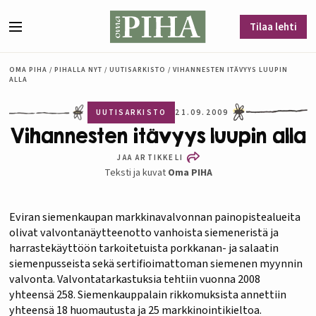
Siirry sisältöön
Tilaa lehti
Valikko
OMA PIHA
/
PIHALLA NYT
/
UUTISARKISTO
/
VIHANNESTEN ITÄVYYS LUUPIN
ALLA
UUTISARKISTO
21.09.2009
Vihannesten itävyys luupin alla
JAA ARTIKKELI
Teksti ja kuvat
Oma PIHA
Eviran siemenkaupan markkinavalvonnan painopistealueita
olivat valvontanäytteenotto vanhoista siemeneristä ja
harrastekäyttöön tarkoitetuista porkkanan- ja salaatin
siemenpusseista sekä sertifioimattoman siemenen myynnin
valvonta. Valvontatarkastuksia tehtiin vuonna 2008
yhteensä 258. Siemenkauppalain rikkomuksista annettiin
yhteensä 18 huomautusta ja 25 markkinointikieltoa.