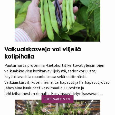
ehdottomasti helpoimmin…
Valkuaiskasveja voi viljellä
kotipihalla
Puutarhasta proteiinia -tietokortit kertovat yleisimpien
valkuaiskasvien kotitarveviljelystä, sadonkorjuusta,
käyttötavoista ruuanlaitossa sekä säilönnästä.
Valkuaiskasvit, kuten herne, tarhapavut ja härkäpavut, ovat
lähes aina kuuluneet kasvimaalle juuresten ja
lehtivihannesten rinnalle. Kasvimaaviljelyn kasvavan
suosion myötä ravitsevien valkuaiskasvien osuutta
UUTISARKISTO
viljelykasveina kannattaa korostaa. Puutarhasta proteiinia -
tietokorttisarja on tarkoitettu kotipuutarhureille, jotka