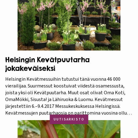
ovat kiinnostuneita lisäämään kasvisproteiinien määrää
lautasellaan. Kotipuutarhassa voi viljellä monia
valkuaiskasveja,…
Helsingin Kevätpuutarha
jokakeväiseksi
Helsingin Kevätmessuihin tutustui tänä vuonna 46 000
vierailijaa. Suurmessut koostuivat viidestä osamessusta,
joista yksi oli Kevätpuutarha. Muut osat olivat Oma Koti,
OmaMökki, Sisusta! ja Lähiruoka & Luomu. Kevätmessut
järjestettiin 6.–9.4.2017 Messukeskuksessa Helsingissä.
Kevätmessujen puutarhaosia on parittomina vuosina ollut
Kevätpuutarha ja parillisina Oma Piha -messut. Jatkossa
UUTISARKISTO
joka kevät puutarhanäyttelyn nimi tulee olemaan
Kevätpuutarha. Kevätpuutarhan kumppanina on