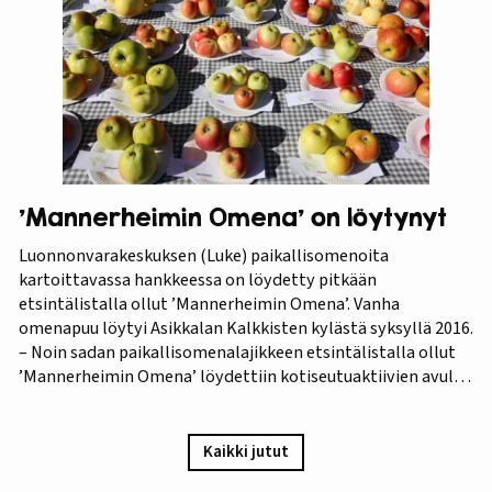
vaiheelta elokuvaksi ”Raparperin kadonneita geenejä
etsimässä”. Elokuvan ensiesitys ja tutkimustulosten
julkistus…
’Mannerheimin Omena’ on löytynyt
Luonnonvarakeskuksen (Luke) paikallisomenoita
kartoittavassa hankkeessa on löydetty pitkään
etsintälistalla ollut ’Mannerheimin Omena’. Vanha
omenapuu löytyi Asikkalan Kalkkisten kylästä syksyllä 2016.
– Noin sadan paikallisomenalajikkeen etsintälistalla ollut
’Mannerheimin Omena’ löydettiin kotiseutuaktiivien avulla.
Omistajien mukaan omenapuu on istutettu viimeistään
1940-luvun lopulla, ja heidän kuvauksensa hedelmästä
vastaa Puutarha-lehden vuosien 1921 ja 1931 kuvauksia,
Kaikki jutut
iloitsee tutkija Maarit Heinonen Lukesta.…