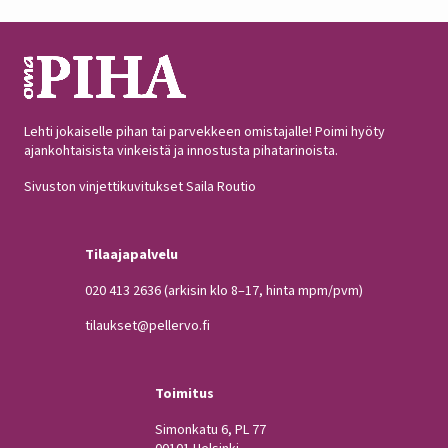
Lehti jokaiselle pihan tai parvekkeen omistajalle! Poimi hyöty
ajankohtaisista vinkeistä ja innostusta pihatarinoista.
Sivuston vinjettikuvitukset Saila Routio
Tilaajapalvelu
020 413 2636
(arkisin klo 8–17, hinta mpm/pvm)
tilaukset@pellervo.fi
Toimitus
Simonkatu 6, PL 77