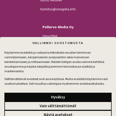
00101 Helsinki
toimitus@omapiha.info
Pellervo-Media Oy
Oma PIHA
Kodin Pellervo
HALLINNOI SUOSTUMUSTA
Maatilan Pellervo
Käytämme evästeitä ja vastaavia tekniikoita sivuston toiminnan
varmistamiseen, kävijämäärien analysointiin sekä mainonnan
kohdentamiseen ja mittaamiseen. Näiden tietojen avulla voimme kehittää
sivustojamme ja tarjota lukijoille paremmin kiinnostavaa sisältöä ja
Seuraa
markkinointia.
Facebook
Instagram
Välttämättömät evästeet ovat aina käytössä. Muita evästeitä käytämme vain
suostumuksellasi. Voit muuttaa valintojasi myöhemmin evästeasetuksista.
Tilaa pihakirje
Hyväksy
Vain välttämättömät
Tilausehdot
Näytä asetukset