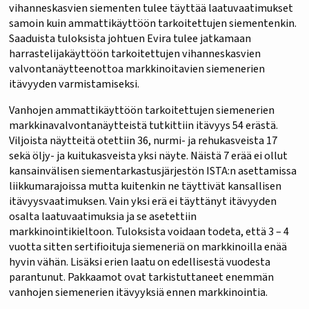
vihanneskasvien siementen tulee täyttää laatuvaatimukset
samoin kuin ammattikäyttöön tarkoitettujen siementenkin.
Saaduista tuloksista johtuen Evira tulee jatkamaan
harrastelijakäyttöön tarkoitettujen vihanneskasvien
valvontanäytteenottoa markkinoitavien siemenerien
itävyyden varmistamiseksi.
Vanhojen ammattikäyttöön tarkoitettujen siemenerien
markkinavalvontanäytteistä tutkittiin itävyys 54 erästä.
Viljoista näytteitä otettiin 36, nurmi- ja rehukasveista 17
sekä öljy- ja kuitukasveista yksi näyte. Näistä 7 erää ei ollut
kansainvälisen siementarkastusjärjestön ISTA:n asettamissa
liikkumarajoissa mutta kuitenkin ne täyttivät kansallisen
itävyysvaatimuksen. Vain yksi erä ei täyttänyt itävyyden
osalta laatuvaatimuksia ja se asetettiin
markkinointikieltoon. Tuloksista voidaan todeta, että 3 – 4
vuotta sitten sertifioituja siemeneriä on markkinoilla enää
hyvin vähän. Lisäksi erien laatu on edellisestä vuodesta
parantunut. Pakkaamot ovat tarkistuttaneet enemmän
vanhojen siemenerien itävyyksiä ennen markkinointia.