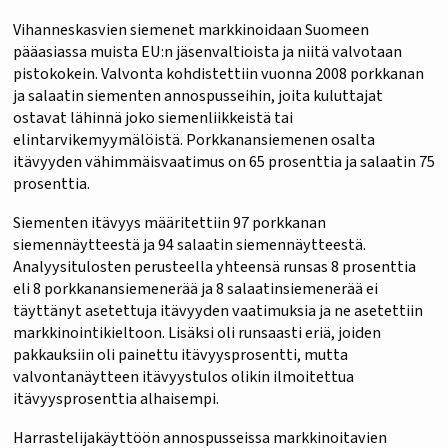
Vihanneskasvien siemenet markkinoidaan Suomeen
pääasiassa muista EU:n jäsenvaltioista ja niitä valvotaan
pistokokein. Valvonta kohdistettiin vuonna 2008 porkkanan
ja salaatin siementen annospusseihin, joita kuluttajat
ostavat lähinnä joko siemenliikkeistä tai
elintarvikemyymälöistä. Porkkanansiemenen osalta
itävyyden vähimmäisvaatimus on 65 prosenttia ja salaatin 75
prosenttia.
Siementen itävyys määritettiin 97 porkkanan
siemennäytteestä ja 94 salaatin siemennäytteestä.
Analyysitulosten perusteella yhteensä runsas 8 prosenttia
eli 8 porkkanansiemenerää ja 8 salaatinsiemenerää ei
täyttänyt asetettuja itävyyden vaatimuksia ja ne asetettiin
markkinointikieltoon. Lisäksi oli runsaasti eriä, joiden
pakkauksiin oli painettu itävyysprosentti, mutta
valvontanäytteen itävyystulos olikin ilmoitettua
itävyysprosenttia alhaisempi.
Harrastelijakäyttöön annospusseissa markkinoitavien