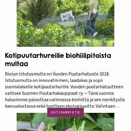
kasvistostaan,…
Kotipuutarhureille biohiilipitoista
multaa
Biolan Istutusmulta on Vuoden Puutarhatuote 2018.
Istutusmulta on innovatiivinen, laadukas ja sopii
suomalaiselle kotipuutarhurille. Vuoden puutarhatuotteen
valitsee Suomen Puutarhakauppiaat ry. ‒ Tänä vuonna
halusimme painottaa valinnassa biohiiltä ja sen merkitystä
kasvualustassa sekä tuotteen ekologisuutta. Valintaan
vaikuttivat myös luonnonmukaisuus ja kotimaisuus.
UUTISARKISTO
Finaaliin päätyneet tuotteet olivat kaikki biohiilipohjaisia.
Kilpailu oli tasainen, mutta Biolan Istutusmulta antaa