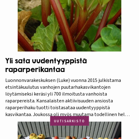
Puutarhaliitto.…
Yli sata uudentyyppistä
raparperikantaa
Luonnonvarakeskuksen (Luke) vuonna 2015 julkistama
etsintäkuulutus vanhojen puutarhakasvikantojen
löytämiseksi keräsi yli 700 ilmoitusta vanhoista
raparpereista. Kansalaisten aktiivisuuden ansiosta
raparperihaku tuotti toistasataa uudentyyppistä
kasvikantaa. Joukossa oli myös muutama todellinen helmi.
Koko aineistosta jatkotutkimuksiin pääsi 375 kasvia, joista
UUTISARKISTO
60 prosenttia osoittautui vihreä-punavartiseksi Victoria-
lajikkeeksi. Raparperitutkimus dokumentoitiin vaihe