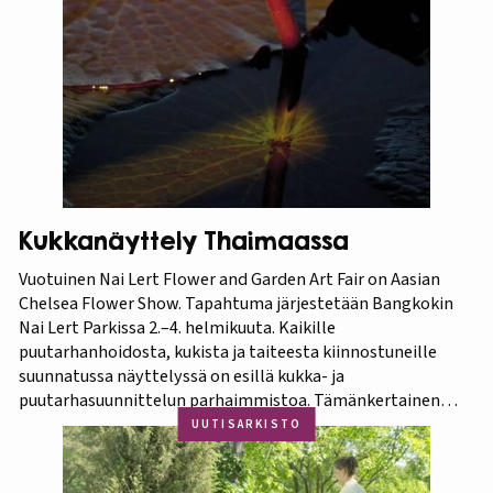
Kukkanäyttely Thaimaassa
Vuotuinen Nai Lert Flower and Garden Art Fair on Aasian
Chelsea Flower Show. Tapahtuma järjestetään Bangkokin
Nai Lert Parkissa 2.–4. helmikuuta. Kaikille
puutarhanhoidosta, kukista ja taiteesta kiinnostuneille
suunnatussa näyttelyssä on esillä kukka- ja
puutarhasuunnittelun parhaimmistoa. Tämänkertainen
tapahtuma on osa Amazing Thailand -teemavuotta, joka
UUTISARKISTO
pyrkii piristämään Thaimaan matkailua entisestään.
Thaimaa tunnetaan erittäin runsaasta ja monipuolisesta