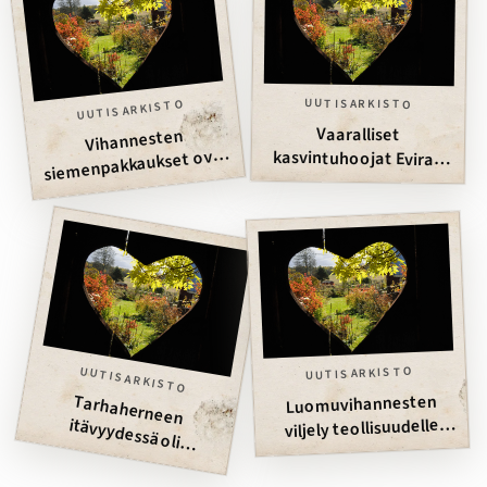
UUTISARKISTO
UUTISARKISTO
Vaaralliset
kasvintuhoojat Eviran
Vihannesten
siemenpakkaukset ovat
luupin alla
syynissä
UUTISARKISTO
UUTISARKISTO
Luomuvihannesten
Tarhaherneen
itävyydessä oli
viljely teollisuudelle
onnistuu
puutteita