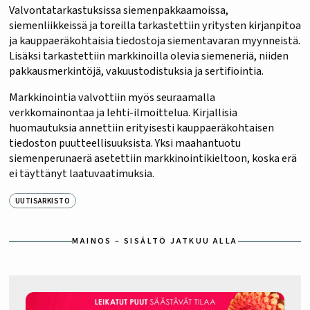
Valvontatarkastuksissa siemenpakkaamoissa,
siemenliikkeissä ja toreilla tarkastettiin yritysten kirjanpitoa
ja kauppaeräkohtaisia tiedostoja siementavaran myynneistä.
Lisäksi tarkastettiin markkinoilla olevia siemeneriä, niiden
pakkausmerkintöjä, vakuustodistuksia ja sertifiointia.
Markkinointia valvottiin myös seuraamalla
verkkomainontaa ja lehti-ilmoittelua. Kirjallisia
huomautuksia annettiin erityisesti kauppaeräkohtaisen
tiedoston puutteellisuuksista. Yksi maahantuotu
siemenperunaerä asetettiin markkinointikieltoon, koska erä
ei täyttänyt laatuvaatimuksia.
UUTISARKISTO
MAINOS – SISÄLTÖ JATKUU ALLA