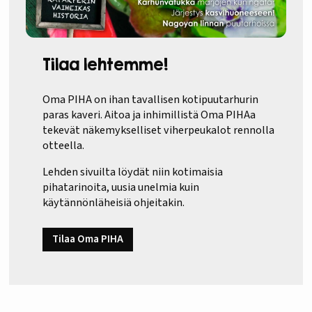
Tilaa lehtemme!
Oma PIHA on ihan tavallisen kotipuutarhurin
paras kaveri. Aitoa ja inhimillistä Oma PIHAa
tekevät näkemykselliset viherpeukalot rennolla
otteella.
Lehden sivuilta löydät niin kotimaisia
pihatarinoita, uusia unelmia kuin
käytännönläheisiä ohjeitakin.
Tilaa Oma PIHA