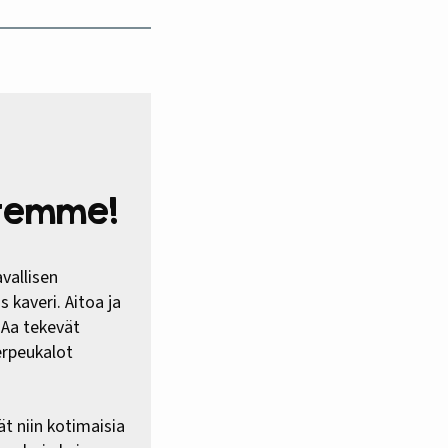
htemme!
vallisen
 kaveri. Aitoa ja
HAa tekevät
erpeukalot
ät niin kotimaisia