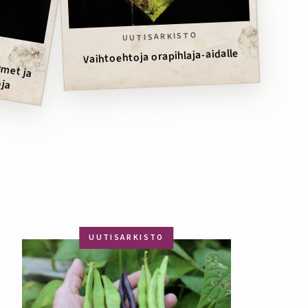
UUTISARKISTO
at lum
a
Vaihtoehtoja orapihlaja-aidalle
oja
UUTISARKISTO