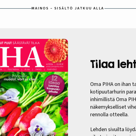
MAINOS – SISÄLTÖ JATKUU ALLA
Tilaa le
Oma PIHA on ihan ta
kotipuutarhurin paras
inhimillistä Oma PI
näkemykselliset vih
rennolla otteella.
Lehden sivuilta löyd