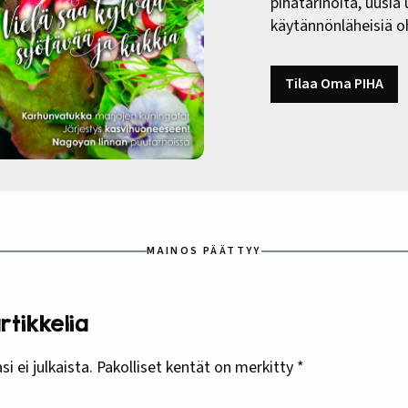
pihatarinoita, uusia
käytännönläheisiä oh
Tilaa Oma PIHA
MAINOS PÄÄTTYY
tikkelia
i ei julkaista.
Pakolliset kentät on merkitty
*