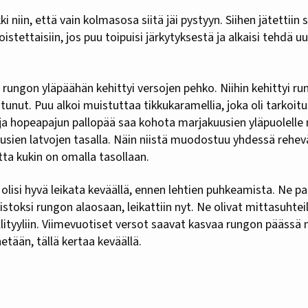
i niin, että vain kolmasosa siitä jäi pystyyn. Siihen jätettiin 
tettaisiin, jos puu toipuisi järkytyksestä ja alkaisi tehdä uu
.
ungon yläpäähän kehittyi versojen pehko. Niihin kehittyi run
stunut. Puu alkoi muistuttaa tikkukaramellia, joka oli tarkoitu
a hopeapajun pallopää saa kohota marjakuusien yläpuolelle n
usien latvojen tasalla. Näin niistä muodostuu yhdessä rehev
ta kukin on omalla tasollaan.
olisi hyvä leikata keväällä, ennen lehtien puhkeamista. Ne par
toksi rungon alaosaan, leikattiin nyt. Ne olivat mittasuhtei
lityyliin. Viimevuotiset versot saavat kasvaa rungon pääss
etään, tällä kertaa keväällä.