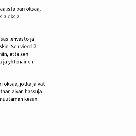
säälistä pari oksaa,
sia oksia
sas lehvästö ja
skin. Sen vierellä
iin, että sen
ä ja yhtenäinen
i oksaa, jotka jäivät
ltaan aivan hassuja
ä muutaman kesän