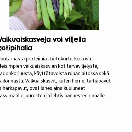
Valkuaiskasveja voi viljellä
kotipihalla
uutarhasta proteiinia -tietokortit kertovat
leisimpien valkuaiskasvien kotitarveviljelystä,
adonkorjuusta, käyttötavoista ruuanlaitossa sekä
äilönnästä. Valkuaiskasvit, kuten herne, tarhapavut
a härkäpavut, ovat lähes aina kuuluneet
asvimaalle juuresten ja lehtivihannesten rinnalle.
asvimaaviljelyn kasvavan suosion myötä
avitsevien valkuaiskasvien osuutta viljelykasveina
annattaa korostaa. Puutarhasta proteiinia -
ietokorttisarja on tarkoitettu kotipuutarhureille,