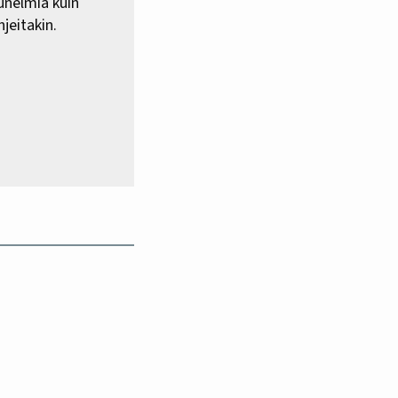
 unelmia kuin
jeitakin.