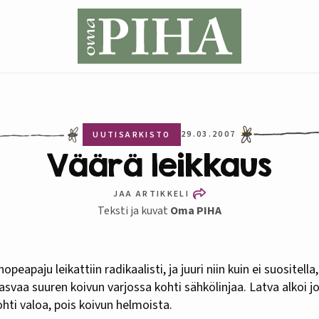
29.03.2007
UUTISARKISTO
Väärä leikkaus
JAA ARTIKKELI
Teksti ja kuvat
Oma PIHA
asvaa suuren koivun varjossa kohti sähkölinjaa. Latva alkoi jo k
ohti valoa, pois koivun helmoista.