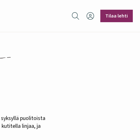
Hae sivustolta
Tilaa lehti
utitella linjaa, ja