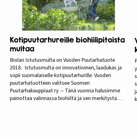
Kotipuutarhureille biohiilipitoista
multaa
Biolan Istutusmulta on Vuoden Puutarhatuote
P
2018. Istutusmulta on innovatiivinen, laadukas ja
y
sopii suomalaiselle kotipuutarhurille. Vuoden
s
puutarhatuotteen valitsee Suomen
s
Puutarhakauppiaat ry. ‒ Tänä vuonna halusimme
j
painottaa valinnassa biohiiltä ja sen merkitystä
k
kasvualustassa sekä tuotteen ekologisuutta.
K
Valintaan vaikuttivat myös luonnonmukaisuus ja
r
kotimaisuus. Finaaliin päätyneet tuotteet olivat
k
kaikki biohiilipohjaisia. Kilpailu oli tasainen, mutta
t
Biolan Istutusmulta antaa ehdottomasti