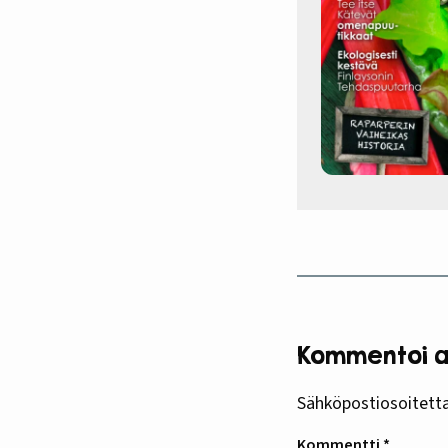
Kommentoi ar
Sähköpostiosoitettas
Kommentti
*