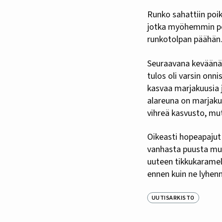
Runko sahattiin poikk
jotka myöhemmin pois
runkotolpan päähän
Seuraavana keväänä r
tulos oli varsin onni
kasvaa marjakuusia j
alareuna on marjaku
vihreä kasvusto, mut
Oikeasti hopeapajut 
vanhasta puusta muis
uuteen tikkukaramel
ennen kuin ne lyhenn
UUTISARKISTO