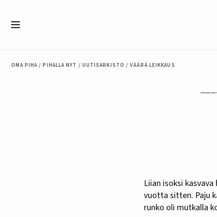
Siirry sisältöön
Valikko
OMA PIHA
/
PIHALLA NYT
/
UUTISARKISTO
/
VÄÄRÄ LEIKKAUS
Liian isoksi kasvava hopeapaju leikattiin radikaalisti, ja juuri niin kuin ei suositella, syksyllä puolitoista
vuotta sitten. Paju k
runko oli mutkalla k