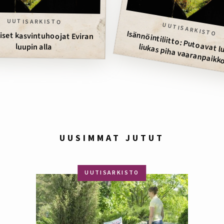
UUTISARKISTO
UUTISARKISTO
Isännöintiliitto: Putoav
et j
iset kasvintuhoojat Eviran
liukas piha vaaranpaikk
luupin alla
UUSIMMAT JUTUT
UUTISARKISTO