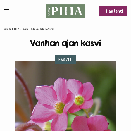
Siirry sisältöön
Tilaa lehti
Valikko
OMA PIHA
/
VANHAN AJAN KASVI
Vanhan ajan kasvi
KASVIT