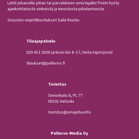
Lehti jokaiselle pihan tai parvekkeen omistajalle! Poimi hyöty
ajankohtaisista vinkeistä ja innostusta pihatarinoista.
Sivuston vinjettikuvitukset Saila Routio
Tilaajapalvelu
020 413 2636
(arkisin klo 8–17, hinta mpm/pvm)
tilaukset@pellervo.fi
Toimitus
Simonkatu 6, PL 77
00101 Helsinki
toimitus@omapiha.info
Pellervo-Media Oy