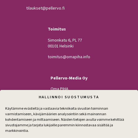
tilaukset@pellervo.fi
Toimitus
Simonkatu 6, PL 77
00101 Helsinki
toimitus@omapiha.info
Pellervo-Media Oy
Oma PIHA
Kodin Pellervo
HALLINNOI SUOSTUMUSTA
Maatilan Pellervo
Käytämme evästeitä ja vastaavia tekniikoita sivuston toiminnan
varmistamiseen, kävijämäärien analysointiin sekä mainonnan
kohdentamiseen ja mittaamiseen. Näiden tietojen avulla voimme kehittää
sivustojamme ja tarjota lukijoille paremmin kiinnostavaa sisältöä ja
Seuraa
markkinointia.