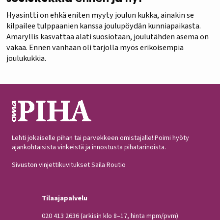
Hyasintti on ehkä eniten myyty joulun kukka, ainakin se
kilpailee tulppaanien kanssa joulupöydän kunniapaikasta.
Amaryllis kasvattaa alati suosiotaan, joulutähden asema on
vakaa. Ennen vanhaan oli tarjolla myös erikoisempia
joulukukkia.
Lehti jokaiselle pihan tai parvekkeen omistajalle! Poimi hyöty
ajankohtaisista vinkeistä ja innostusta pihatarinoista.
Sivuston vinjettikuvitukset Saila Routio
Tilaajapalvelu
020 413 2636
(arkisin klo 8–17, hinta mpm/pvm)