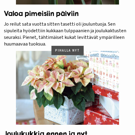
Valoa pimeisiin päiviin
Jo reilut sata vuotta sitten tasetti oli jouluntuoja. Sen
sipuleita hyödettiin kukkaan tulppaanien ja joulukaktusten
seuraksi. Pienet, tähtimäiset kukat levittävät ympärilleen
huumaavaa tuoksua.
PIHALLA NYT
Joulukukkia ennen ja nyt