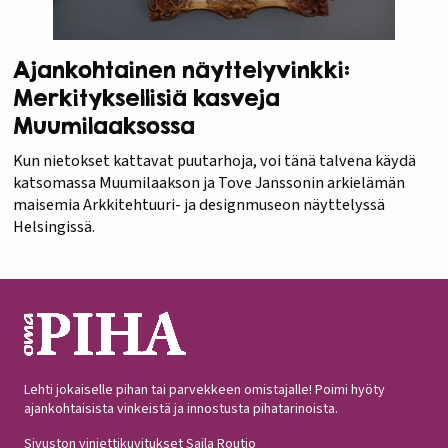
Ajankohtainen näyttelyvinkki:
Merkityksellisiä kasveja
Muumilaaksossa
Kun nietokset kattavat puutarhoja, voi tänä talvena käydä
katsomassa Muumilaakson ja Tove Janssonin arkielämän
maisemia Arkkitehtuuri- ja designmuseon näyttelyssä
Helsingissä.
Lehti jokaiselle pihan tai parvekkeen omistajalle! Poimi hyöty
ajankohtaisista vinkeistä ja innostusta pihatarinoista.
Sivuston vinjettikuvitukset Saila Routio