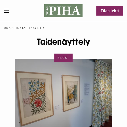
Siirry sisältöön
Tilaa lehti
Valikko
OMA PIHA
/
TAIDENÄYTTELY
Taidenäyttely
BLOGI