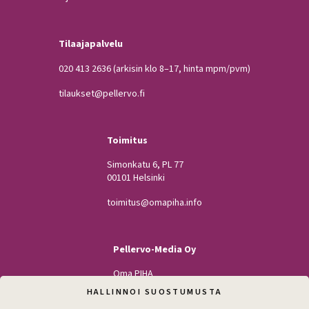
Tilaajapalvelu
020 413 2636
(arkisin klo 8–17, hinta mpm/pvm)
tilaukset@pellervo.fi
Toimitus
Simonkatu 6, PL 77
00101 Helsinki
toimitus@omapiha.info
Pellervo-Media Oy
Oma PIHA
Kodin Pellervo
HALLINNOI SUOSTUMUSTA