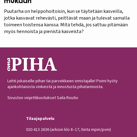
mukaan
Puutarha on helppohoitoisin, kun se täytetään kasveilla,
jotka kasvavat rehevästi, peittävät maan ja tulevat samalla
toimeen toistensa kanssa. Mitä tehdä, jos sattuu pitämään
myös hennoista ja pienistä kasveista?
Lehti jokaiselle pihan tai parvekkeen omistajalle! Poimi hyöty
ajankohtaisista vinkeistä ja innostusta pihatarinoista.
Sivuston vinjettikuvitukset Saila Routio
Tilaajapalvelu
020 413 2636
(arkisin klo 8–17, hinta mpm/pvm)