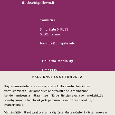
tilaukset@pellervo.fi
Toimitus
Simonkatu 6, PL 77
00101 Helsinki
toimitus@omapiha.info
Pellervo-Media Oy
Oma PIHA
Kodin Pellervo
HALLINNOI SUOSTUMUSTA
Maatilan Pellervo
Käytämme evästeitä ja vastaavia tekniikoita sivuston toiminnan
varmistamiseen, kävijämäärien analysointiin sekä mainonnan
kohdentamiseen ja mittaamiseen. Näiden tietojen avulla voimme kehittää
sivustojamme ja tarjota lukijoille paremmin kiinnostavaa sisältöä ja
Seuraa
markkinointia.
Facebook
Instagram
Välttämättömät evästeet ovat aina käytössä. Muita evästeitä käytämme vain