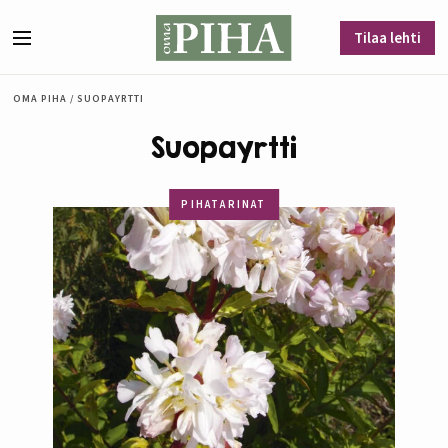
Siirry sisältöön
Tilaa lehti
Valikko
OMA PIHA
/
SUOPAYRTTI
Suopayrtti
PIHATARINAT