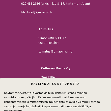
020 413 2636
(arkisin klo 8–17, hinta mpm/pvm)
tilaukset@pellervo.fi
Toimitus
Simonkatu 6, PL 77
00101 Helsinki
toimitus@omapiha.info
Pellervo-Media Oy
Oma PIHA
Kodin Pellervo
HALLINNOI SUOSTUMUSTA
Maatilan Pellervo
Käytämme evästeitä ja vastaavia tekniikoita sivuston toiminnan
varmistamiseen, kävijämäärien analysointiin sekä mainonnan
kohdentamiseen ja mittaamiseen. Näiden tietojen avulla voimme kehittää
sivustojamme ja tarjota lukijoille paremmin kiinnostavaa sisältöä ja
Seuraa
markkinointia.