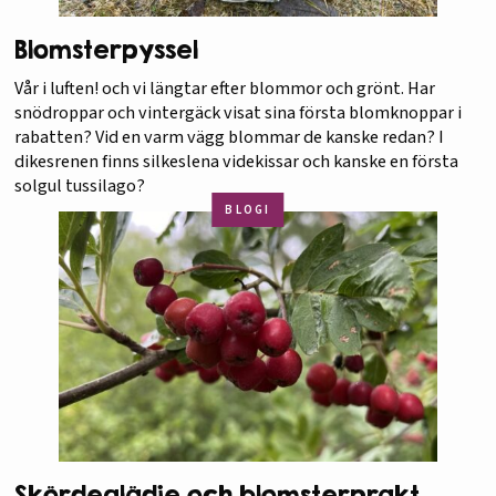
Blomsterpyssel
Vår i luften! och vi längtar efter blommor och grönt. Har
snödroppar och vintergäck visat sina första blomknoppar i
rabatten? Vid en varm vägg blommar de kanske redan? I
dikesrenen finns silkeslena videkissar och kanske en första
solgul tussilago?
BLOGI
Skördeglädje och blomsterprakt