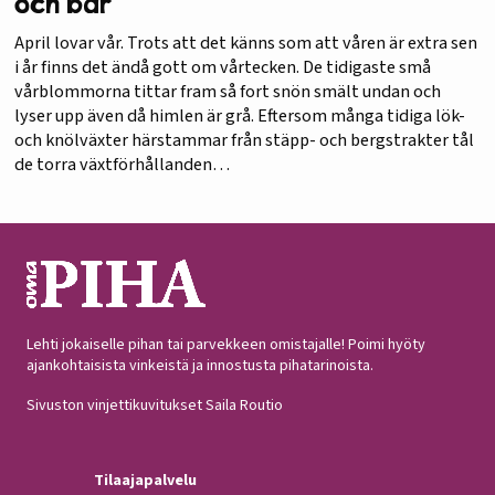
och bär
April lovar vår. Trots att det känns som att våren är extra sen
i år finns det ändå gott om vårtecken. De tidigaste små
vårblommorna tittar fram så fort snön smält undan och
lyser upp även då himlen är grå. Eftersom många tidiga lök-
och knölväxter härstammar från stäpp- och bergstrakter tål
de torra växtförhållanden…
Lehti jokaiselle pihan tai parvekkeen omistajalle! Poimi hyöty
ajankohtaisista vinkeistä ja innostusta pihatarinoista.
Sivuston vinjettikuvitukset Saila Routio
Tilaajapalvelu