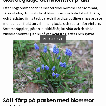
Efter högsommar och semestertider kommer sensommar,
skördetider, de första höstblommorna och skolstart. I skog
och trädgård finns tack vare de ihärdiga pollinerarnas arbete
mer bär och frukt än vi hinner plocka och spara inför vintern.
Sommaräpplen, päron, buskblåbär, krusbär och de sista
vinbären väntar just nu på att avnjutas, saftas och syltas.
Pollinerarna som gjort…
PIHALLA NYT
Sätt färg på påsken med blommor