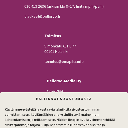
020 413 2636
(arkisin klo 8–17, hinta mpm/pvm)
tilaukset@pellervo.fi
Toimitus
Simonkatu 6, PL 77
00101 Helsinki
toimitus@omapiha.info
Pellervo-Media Oy
Oma PIHA
Kodin Pellervo
HALLINNOI SUOSTUMUSTA
Maatilan Pellervo
Käytämme evästeitä ja vastaavia tekniikoita sivuston toiminnan
varmistamiseen, kävijämäärien analysointiin sekä mainonnan
kohdentamiseen ja mittaamiseen. Näiden tietojen avulla voimme kehittää
sivustojamme ja tarjota lukijoille paremmin kiinnostavaa sisältöä ja