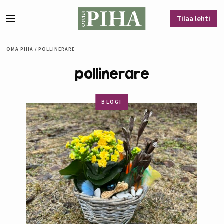
Siirry sisältöön
Tilaa lehti
Valikko
OMA PIHA
/
POLLINERARE
pollinerare
BLOGI