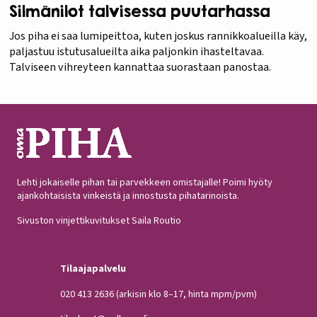
Silmänilot talvisessa puutarhassa
Jos piha ei saa lumipeittoa, kuten joskus rannikkoalueilla käy,
paljastuu istutusalueilta aika paljonkin ihasteltavaa.
Talviseen vihreyteen kannattaa suorastaan panostaa.
Lehti jokaiselle pihan tai parvekkeen omistajalle! Poimi hyöty
ajankohtaisista vinkeistä ja innostusta pihatarinoista.
Sivuston vinjettikuvitukset Saila Routio
Tilaajapalvelu
020 413 2636
(arkisin klo 8–17, hinta mpm/pvm)