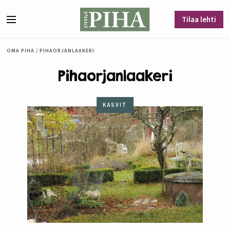
Siirry sisältöön
Tilaa lehti
Valikko
OMA PIHA
/
PIHAORJANLAAKERI
Pihaorjanlaakeri
KASVIT