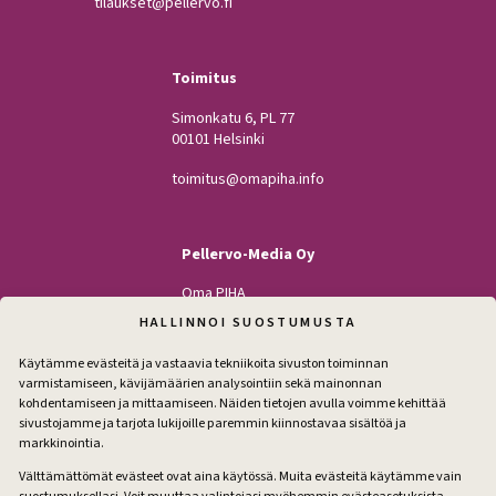
tilaukset@pellervo.fi
Toimitus
Simonkatu 6, PL 77
00101 Helsinki
toimitus@omapiha.info
Pellervo-Media Oy
Oma PIHA
Kodin Pellervo
HALLINNOI SUOSTUMUSTA
Maatilan Pellervo
Käytämme evästeitä ja vastaavia tekniikoita sivuston toiminnan
varmistamiseen, kävijämäärien analysointiin sekä mainonnan
kohdentamiseen ja mittaamiseen. Näiden tietojen avulla voimme kehittää
sivustojamme ja tarjota lukijoille paremmin kiinnostavaa sisältöä ja
Seuraa
markkinointia.
Facebook
Instagram
Välttämättömät evästeet ovat aina käytössä. Muita evästeitä käytämme vain