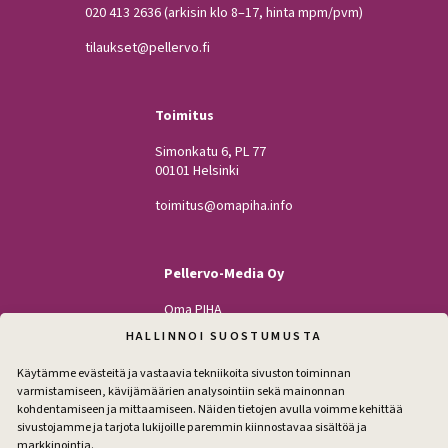
020 413 2636
(arkisin klo 8–17, hinta mpm/pvm)
tilaukset@pellervo.fi
Toimitus
Simonkatu 6, PL 77
00101 Helsinki
toimitus@omapiha.info
Pellervo-Media Oy
Oma PIHA
Kodin Pellervo
HALLINNOI SUOSTUMUSTA
Maatilan Pellervo
Käytämme evästeitä ja vastaavia tekniikoita sivuston toiminnan
varmistamiseen, kävijämäärien analysointiin sekä mainonnan
kohdentamiseen ja mittaamiseen. Näiden tietojen avulla voimme kehittää
sivustojamme ja tarjota lukijoille paremmin kiinnostavaa sisältöä ja
Seuraa
markkinointia.