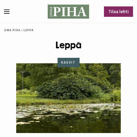
Siirry sisältöön
Tilaa lehti
Valikko
OMA PIHA
/
LEPPÄ
Leppä
KASVIT