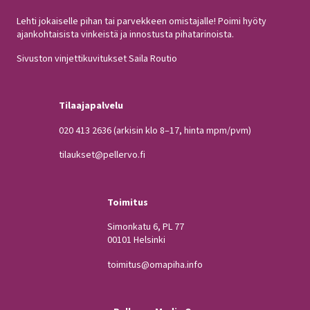
Lehti jokaiselle pihan tai parvekkeen omistajalle! Poimi hyöty
ajankohtaisista vinkeistä ja innostusta pihatarinoista.
Sivuston vinjettikuvitukset Saila Routio
Tilaajapalvelu
020 413 2636
(arkisin klo 8–17, hinta mpm/pvm)
tilaukset@pellervo.fi
Toimitus
Simonkatu 6, PL 77
00101 Helsinki
toimitus@omapiha.info