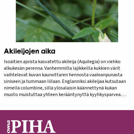
Akileijojen aika
Isoäitien ajoista kasvatettu akileija (Aquilegia) on viehko
alkukesän perenna. Vanhemmilla lajikkeilla kukkien värit
vaihtelevat kuvan kaunottaren hennosta vaaleanpunasta
siniseen ja tummaan liilaan. Englanniksi akileijaa kutsutaan
nimellä columbine, sillä ylösalaisin käännettynä kukan
muoto muistuttaa yhteen kerääntynyttä kyyhkysparvea.
Toinen nimi granny´s bonnet taas viittaa entisajan
hattumuotiin. Siemeninä säilyneet akileijat voivat putkahtaa
uudelleen esiin esimerkiksi maata muokattaessa. Kasvi…