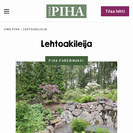
Siirry sisältöön
Tilaa lehti
Valikko
OMA PIHA
/
LEHTOAKILEIJA
Lehtoakileija
PIHA PAREMMAKSI