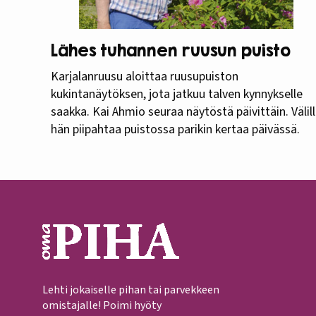
Lähes tuhannen ruusun puisto
Karjalanruusu aloittaa ruusupuiston
kukintanäytöksen, jota jatkuu talven kynnykselle
saakka. Kai Ahmio seuraa näytöstä päivittäin. Välil
hän piipahtaa puistossa parikin kertaa päivässä.
Lehti jokaiselle pihan tai parvekkeen
omistajalle! Poimi hyöty