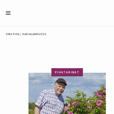
Siirry sisältöön
Valikko
OMA PIHA
/
KARJALANRUUSU
PIHATARINAT