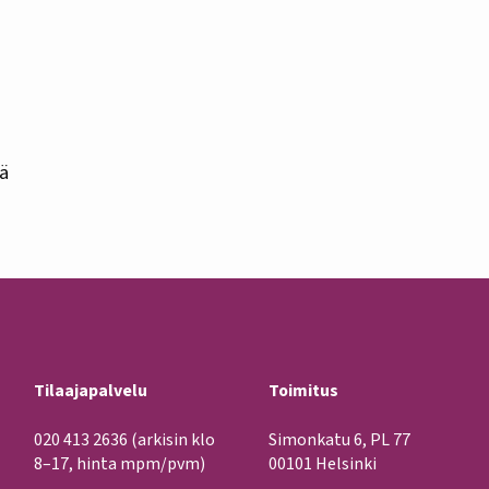
lä
Tilaajapalvelu
Toimitus
020 413 2636
(arkisin klo
Simonkatu 6, PL 77
8–17, hinta mpm/pvm)
00101 Helsinki