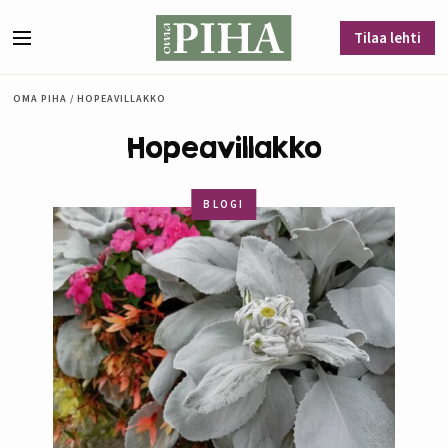
Siirry sisältöön
Tilaa lehti
Valikko
OMA PIHA
/
HOPEAVILLAKKO
Hopeavillakko
BLOGI