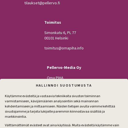
tilaukset@pellervo.fi
Toimitus
Simonkatu 6, PL 77
00101 Helsinki
toimitus@omapiha.info
Pellervo-Media Oy
Oma PIHA
Kodin Pellervo
HALLINNOI SUOSTUMUSTA
Maatilan Pellervo
Käytämme evästeitä ja vastaavia tekniikoita sivuston toiminnan
varmistamiseen, kävijämäärien analysointiin sekä mainonnan
kohdentamiseen ja mittaamiseen. Näiden tietojen avulla voimme kehittää
sivustojamme ja tarjota lukijoille paremmin kiinnostavaa sisältöä ja
Seuraa
markkinointia.
Facebook
Instagram
Välttämättömät evästeet ovat aina käytössä. Muita evästeitä käytämme vain