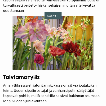
tavoin vaipua talvilevolle. Viimeisetkin tulppaaninsipulit on
turvallisesti peitelty hiekansekaisen mullan alle kevättä
odottamaan.
KASVIT
Talviamaryllis
Amarylliksessä eli jaloritarinkukassa on sitkeä joulukukan
leima. Uuden sipulin ostajat ja vanhan sipulin säilyttäjät
tapaavat pohtia, millä konstilla saisivat kukinnan osumaan
loppuvuoden juhlakauteen.