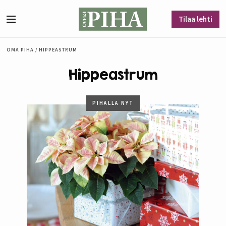
Siirry sisältöön
Tilaa lehti
Valikko
OMA PIHA
/
HIPPEASTRUM
Hippeastrum
PIHALLA NYT