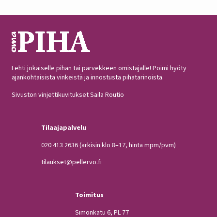
Lehti jokaiselle pihan tai parvekkeen omistajalle! Poimi hyöty
ajankohtaisista vinkeistä ja innostusta pihatarinoista.
Sivuston vinjettikuvitukset Saila Routio
Tilaajapalvelu
020 413 2636
(arkisin klo 8–17, hinta mpm/pvm)
tilaukset@pellervo.fi
Toimitus
Simonkatu 6, PL 77