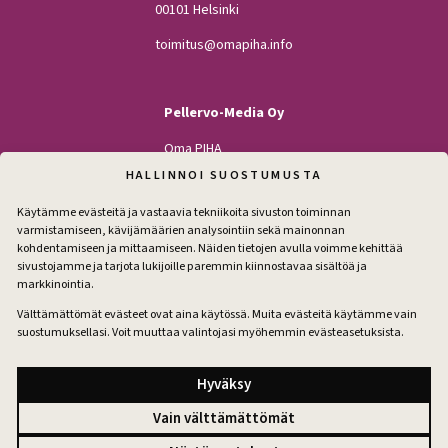
00101 Helsinki
toimitus@omapiha.info
Pellervo-Media Oy
Oma PIHA
Kodin Pellervo
HALLINNOI SUOSTUMUSTA
Maatilan Pellervo
Käytämme evästeitä ja vastaavia tekniikoita sivuston toiminnan
varmistamiseen, kävijämäärien analysointiin sekä mainonnan
kohdentamiseen ja mittaamiseen. Näiden tietojen avulla voimme kehittää
sivustojamme ja tarjota lukijoille paremmin kiinnostavaa sisältöä ja
Seuraa
markkinointia.
Facebook
Instagram
Välttämättömät evästeet ovat aina käytössä. Muita evästeitä käytämme vain
suostumuksellasi. Voit muuttaa valintojasi myöhemmin evästeasetuksista.
Tilaa pihakirje
Hyväksy
Vain välttämättömät