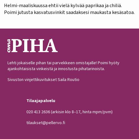
Helmi-maaliskuussa ehtii vielä kylvää paprikaa ja chiliä.
Poimi jutusta kasvatusvinkit saadaksesi maukasta kesäsatoa.
Lehti jokaiselle pihan tai parvekkeen omistajalle! Poimi hyöty
ajankohtaisista vinkeistä ja innostusta pihatarinoista.
Sivuston vinjettikuvitukset Saila Routio
Tilaajapalvelu
020 413 2636
(arkisin klo 8–17, hinta mpm/pvm)
tilaukset@pellervo.fi