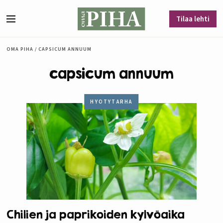
Siirry sisältöön
Tilaa lehti
Valikko
OMA PIHA
/
CAPSICUM ANNUUM
capsicum annuum
HYÖTYTARHA
Chilien ja paprikoiden kylvöaika