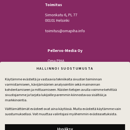
Toimitus
Simonkatu 6, PL 77
00101 Helsinki
toimitus@omapiha.info
Pellervo-Media Oy
Oma PIHA
Kodin Pellervo
HALLINNOI SUOSTUMUSTA
Maatilan Pellervo
Käytämme evästeitä ja vastaavia tekniikoita sivuston toiminnan
varmistamiseen, kävijämäärien analysointiin sekä mainonnan
kohdentamiseen ja mittaamiseen. Näiden tietojen avulla voimme kehittää
sivustojamme ja tarjota lukijoille paremmin kiinnostavaa sisältöä ja
Seuraa
markkinointia.
Facebook
Instagram
Välttämättömät evästeet ovat aina käytössä. Muita evästeitä käytämme vain
suostumuksellasi. Voit muuttaa valintojasi myöhemmin evästeasetuksista.
Tilaa pihakirje
Hyväksy