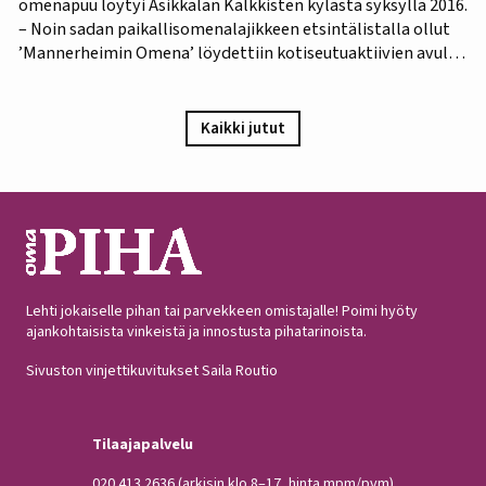
omenapuu löytyi Asikkalan Kalkkisten kylästä syksyllä 2016.
– Noin sadan paikallisomenalajikkeen etsintälistalla ollut
’Mannerheimin Omena’ löydettiin kotiseutuaktiivien avulla.
Omistajien mukaan omenapuu on istutettu viimeistään
1940-luvun lopulla, ja heidän kuvauksensa hedelmästä
vastaa Puutarha-lehden vuosien 1921 ja 1931 kuvauksia,
Kaikki jutut
iloitsee tutkija Maarit Heinonen Lukesta.…
Lehti jokaiselle pihan tai parvekkeen omistajalle! Poimi hyöty
ajankohtaisista vinkeistä ja innostusta pihatarinoista.
Sivuston vinjettikuvitukset Saila Routio
Tilaajapalvelu
020 413 2636
(arkisin klo 8–17, hinta mpm/pvm)