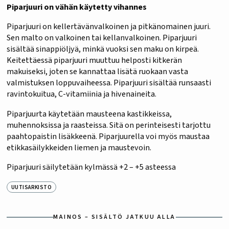
Piparjuuri on vähän käytetty vihannes
Piparjuuri on kellertävänvalkoinen ja pitkänomainen juuri.
Sen malto on valkoinen tai kellanvalkoinen. Piparjuuri
sisältää sinappiöljyä, minkä vuoksi sen maku on kirpeä.
Keitettäessä piparjuuri muuttuu helposti kitkerän
makuiseksi, joten se kannattaa lisätä ruokaan vasta
valmistuksen loppuvaiheessa. Piparjuuri sisältää runsaasti
ravintokuitua, C-vitamiinia ja hivenaineita.
Piparjuurta käytetään mausteena kastikkeissa,
muhennoksissa ja raasteissa. Sitä on perinteisesti tarjottu
paahtopaistin lisäkkeenä. Piparjuurella voi myös maustaa
etikkasäilykkeiden liemen ja maustevoin.
Piparjuuri säilytetään kylmässä +2 – +5 asteessa
UUTISARKISTO
MAINOS – SISÄLTÖ JATKUU ALLA