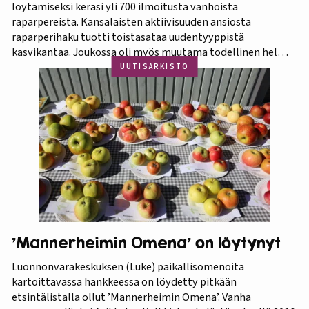
löytämiseksi keräsi yli 700 ilmoitusta vanhoista
raparpereista. Kansalaisten aktiivisuuden ansiosta
raparperihaku tuotti toistasataa uudentyyppistä
kasvikantaa. Joukossa oli myös muutama todellinen helmi.
Koko aineistosta jatkotutkimuksiin pääsi 375 kasvia, joista
UUTISARKISTO
60 prosenttia osoittautui vihreä-punavartiseksi Victoria-
lajikkeeksi. Raparperitutkimus dokumentoitiin vaihe
vaiheelta elokuvaksi ”Raparperin kadonneita geenejä
etsimässä”. Elokuvan ensiesitys ja tutkimustulosten
julkistus…
’Mannerheimin Omena’ on löytynyt
Luonnonvarakeskuksen (Luke) paikallisomenoita
kartoittavassa hankkeessa on löydetty pitkään
etsintälistalla ollut ’Mannerheimin Omena’. Vanha