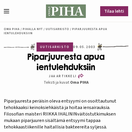
Siirry sisältöön
Tilaa lehti
Valikko
OMA PIHA
/
PIHALLA NYT
/
UUTISARKISTO
/
PIPARJUURESTA APUA
IENTULEHDUKSIIN
UUTISARKISTO
09.05.2003
Piparjuuresta apua
ientulehduksiin
JAA ARTIKKELI
Teksti ja kuvat
Oma PIHA
Piparjuuresta peräisin oleva entsyymi on osoittautunut
tehokkaaksi keinoksiehkäistä ja hoitaa iensairauksia.
Filosofian maisteri RIIKKA IHALININväitöstutkimuksen
mukaan piparjuuren sisältämä entsyymi tappaa
tehokkaastiikenille haitallisia bakteereita syljessä.