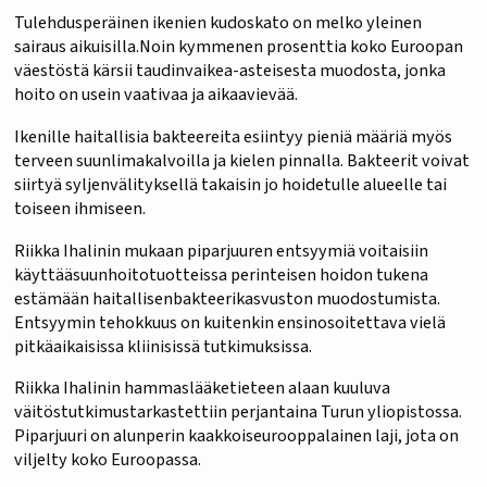
Tulehdusperäinen ikenien kudoskato on melko yleinen
sairaus aikuisilla.Noin kymmenen prosenttia koko Euroopan
väestöstä kärsii taudinvaikea-asteisesta muodosta, jonka
hoito on usein vaativaa ja aikaavievää.
Ikenille haitallisia bakteereita esiintyy pieniä määriä myös
terveen suunlimakalvoilla ja kielen pinnalla. Bakteerit voivat
siirtyä syljenvälityksellä takaisin jo hoidetulle alueelle tai
toiseen ihmiseen.
Riikka Ihalinin mukaan piparjuuren entsyymiä voitaisiin
käyttääsuunhoitotuotteissa perinteisen hoidon tukena
estämään haitallisenbakteerikasvuston muodostumista.
Entsyymin tehokkuus on kuitenkin ensinosoitettava vielä
pitkäaikaisissa kliinisissä tutkimuksissa.
Riikka Ihalinin hammaslääketieteen alaan kuuluva
väitöstutkimustarkastettiin perjantaina Turun yliopistossa.
Piparjuuri on alunperin kaakkoiseurooppalainen laji, jota on
viljelty koko Euroopassa.