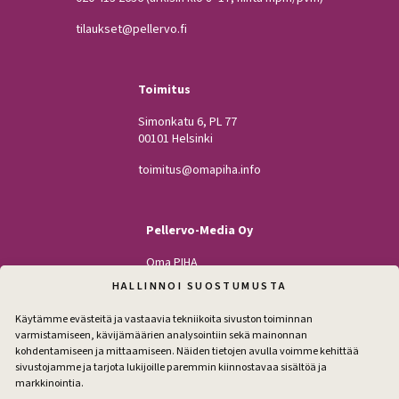
tilaukset@pellervo.fi
Toimitus
Simonkatu 6, PL 77
00101 Helsinki
toimitus@omapiha.info
Pellervo-Media Oy
Oma PIHA
Kodin Pellervo
HALLINNOI SUOSTUMUSTA
Maatilan Pellervo
Käytämme evästeitä ja vastaavia tekniikoita sivuston toiminnan
varmistamiseen, kävijämäärien analysointiin sekä mainonnan
kohdentamiseen ja mittaamiseen. Näiden tietojen avulla voimme kehittää
sivustojamme ja tarjota lukijoille paremmin kiinnostavaa sisältöä ja
Seuraa
markkinointia.