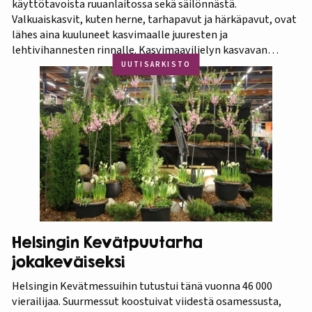
käyttötavoista ruuanlaitossa sekä säilönnästä.
Valkuaiskasvit, kuten herne, tarhapavut ja härkäpavut, ovat
lähes aina kuuluneet kasvimaalle juuresten ja
lehtivihannesten rinnalle. Kasvimaaviljelyn kasvavan
suosion myötä ravitsevien valkuaiskasvien osuutta
UUTISARKISTO
viljelykasveina kannattaa korostaa. Puutarhasta proteiinia -
tietokorttisarja on tarkoitettu kotipuutarhureille, jotka
ovat kiinnostuneita lisäämään kasvisproteiinien määrää
lautasellaan. Kotipuutarhassa voi viljellä monia
valkuaiskasveja,…
Helsingin Kevätpuutarha
jokakeväiseksi
Helsingin Kevätmessuihin tutustui tänä vuonna 46 000
vierailijaa. Suurmessut koostuivat viidestä osamessusta,