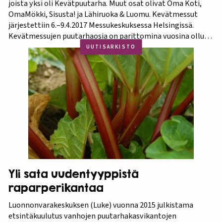
joista yksi oli Kevätpuutarha. Muut osat olivat Oma Koti,
OmaMökki, Sisusta! ja Lähiruoka & Luomu. Kevätmessut
järjestettiin 6.–9.4.2017 Messukeskuksessa Helsingissä.
Kevätmessujen puutarhaosia on parittomina vuosina ollut
Kevätpuutarha ja parillisina Oma Piha -messut. Jatkossa
UUTISARKISTO
joka kevät puutarhanäyttelyn nimi tulee olemaan
Kevätpuutarha. Kevätpuutarhan kumppanina on
Puutarhaliitto.…
Yli sata uudentyyppistä
raparperikantaa
Luonnonvarakeskuksen (Luke) vuonna 2015 julkistama
etsintäkuulutus vanhojen puutarhakasvikantojen