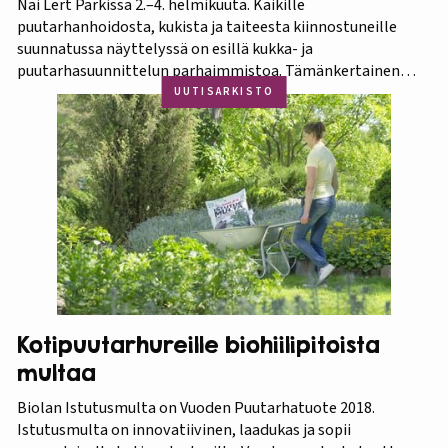
Nai Lert Parkissa 2.–4. helmikuuta. Kaikille
puutarhanhoidosta, kukista ja taiteesta kiinnostuneille
suunnatussa näyttelyssä on esillä kukka- ja
puutarhasuunnittelun parhaimmistoa. Tämänkertainen
tapahtuma on osa Amazing Thailand -teemavuotta, joka
UUTISARKISTO
pyrkii piristämään Thaimaan matkailua entisestään.
Thaimaa tunnetaan erittäin runsaasta ja monipuolisesta
kasvistostaan,…
Kotipuutarhureille biohiilipitoista
multaa
Biolan Istutusmulta on Vuoden Puutarhatuote 2018.
Istutusmulta on innovatiivinen, laadukas ja sopii