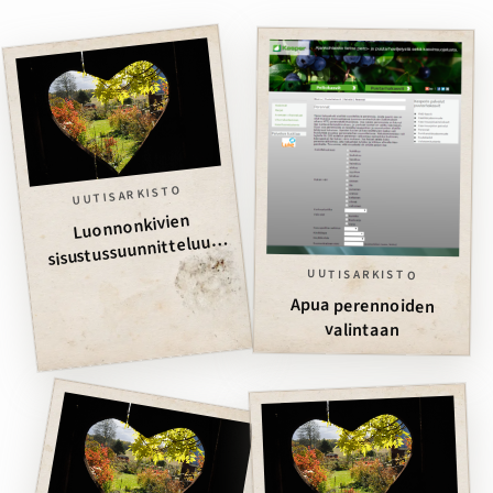
UUTISARKISTO
Luonnonkivien
sisustussuunnitteluun
apua
UUTISARKISTO
Apua perennoiden
valintaan