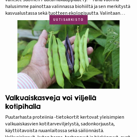
halusimme painottaa valinnassa biohiiltä ja sen merkitystä
kasvualustassa sekä tuotteen ekologisuutta. Valintaan
vaikuttivat myös luonnonmukaisuus ja kotimaisuus.
UUTISARKISTO
Finaaliin päätyneet tuotteet olivat kaikki biohiilipohjaisia.
Kilpailu oli tasainen, mutta Biolan Istutusmulta antaa
ehdottomasti helpoimmin…
Valkuaiskasveja voi viljellä
kotipihalla
Puutarhasta proteiinia -tietokortit kertovat yleisimpien
valkuaiskasvien kotitarveviljelystä, sadonkorjuusta,
käyttötavoista ruuanlaitossa sekä säilönnästä.