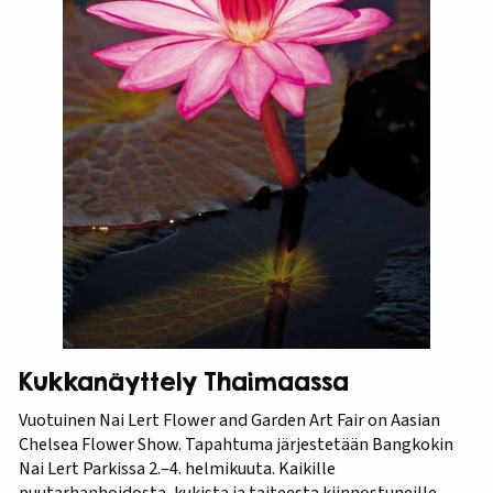
Kukkanäyttely Thaimaassa
Vuotuinen Nai Lert Flower and Garden Art Fair on Aasian
Chelsea Flower Show. Tapahtuma järjestetään Bangkokin
Nai Lert Parkissa 2.–4. helmikuuta. Kaikille
puutarhanhoidosta, kukista ja taiteesta kiinnostuneille