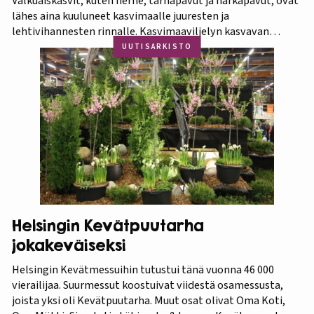
Valkuaiskasvit, kuten herne, tarhapavut ja härkäpavut, ovat
lähes aina kuuluneet kasvimaalle juuresten ja
lehtivihannesten rinnalle. Kasvimaaviljelyn kasvavan
suosion myötä ravitsevien valkuaiskasvien osuutta
UUTISARKISTO
viljelykasveina kannattaa korostaa. Puutarhasta proteiinia -
tietokorttisarja on tarkoitettu kotipuutarhureille, jotka
ovat kiinnostuneita lisäämään kasvisproteiinien määrää
lautasellaan. Kotipuutarhassa voi viljellä monia
valkuaiskasveja,…
Helsingin Kevätpuutarha
jokakeväiseksi
Helsingin Kevätmessuihin tutustui tänä vuonna 46 000
vierailijaa. Suurmessut koostuivat viidestä osamessusta,
joista yksi oli Kevätpuutarha. Muut osat olivat Oma Koti,