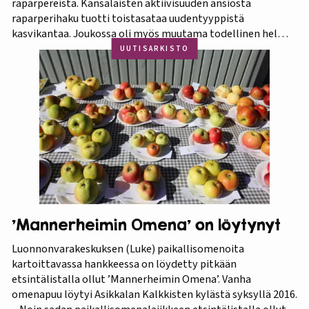
raparpereista. Kansalaisten aktiivisuuden ansiosta
raparperihaku tuotti toistasataa uudentyyppistä
kasvikantaa. Joukossa oli myös muutama todellinen helmi.
Koko aineistosta jatkotutkimuksiin pääsi 375 kasvia, joista
UUTISARKISTO
60 prosenttia osoittautui vihreä-punavartiseksi Victoria-
lajikkeeksi. Raparperitutkimus dokumentoitiin vaihe
vaiheelta elokuvaksi ”Raparperin kadonneita geenejä
etsimässä”. Elokuvan ensiesitys ja tutkimustulosten
julkistus…
’Mannerheimin Omena’ on löytynyt
Luonnonvarakeskuksen (Luke) paikallisomenoita
kartoittavassa hankkeessa on löydetty pitkään
etsintälistalla ollut ’Mannerheimin Omena’. Vanha
omenapuu löytyi Asikkalan Kalkkisten kylästä syksyllä 2016.