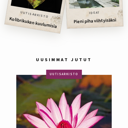
UUTISARKISTO
IDEAT
Kolibrikukan kuulumisia
Pieni piha viihtyisäksi
UUSIMMAT JUTUT
UUTISARKISTO