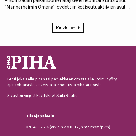
– Noin sadan paikallisomenalajikkeen etsintälistalla ollut
’Mannerheimin Omena’ löydettiin kotiseutuaktiivien avulla.
Omistajien mukaan omenapuu on istutettu viimeistään
1940-luvun lopulla, ja heidän kuvauksensa hedelmästä
vastaa Puutarha-lehden vuosien 1921 ja 1931 kuvauksia,
Kaikki jutut
iloitsee tutkija Maarit Heinonen Lukesta.…
Lehti jokaiselle pihan tai parvekkeen omistajalle! Poimi hyöty
ajankohtaisista vinkeistä ja innostusta pihatarinoista.
Sivuston vinjettikuvitukset Saila Routio
Tilaajapalvelu
020 413 2636
(arkisin klo 8–17, hinta mpm/pvm)