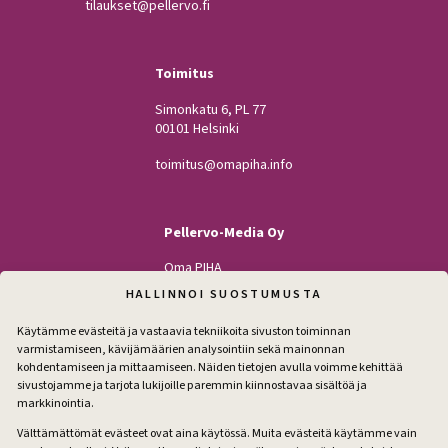
tilaukset@pellervo.fi
Toimitus
Simonkatu 6, PL 77
00101 Helsinki
toimitus@omapiha.info
Pellervo-Media Oy
Oma PIHA
Kodin Pellervo
HALLINNOI SUOSTUMUSTA
Maatilan Pellervo
Käytämme evästeitä ja vastaavia tekniikoita sivuston toiminnan
varmistamiseen, kävijämäärien analysointiin sekä mainonnan
kohdentamiseen ja mittaamiseen. Näiden tietojen avulla voimme kehittää
sivustojamme ja tarjota lukijoille paremmin kiinnostavaa sisältöä ja
Seuraa
markkinointia.
Facebook
Instagram
Välttämättömät evästeet ovat aina käytössä. Muita evästeitä käytämme vain