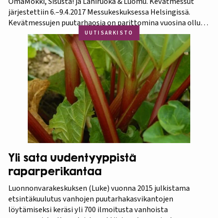
OmaMökki, Sisusta! ja Lähiruoka & Luomu. Kevätmessut
järjestettiin 6.–9.4.2017 Messukeskuksessa Helsingissä.
Kevätmessujen puutarhaosia on parittomina vuosina ollut
Kevätpuutarha ja parillisina Oma Piha -messut. Jatkossa
UUTISARKISTO
joka kevät puutarhanäyttelyn nimi tulee olemaan
Kevätpuutarha. Kevätpuutarhan kumppanina on
Puutarhaliitto.…
Yli sata uudentyyppistä
raparperikantaa
Luonnonvarakeskuksen (Luke) vuonna 2015 julkistama
etsintäkuulutus vanhojen puutarhakasvikantojen
löytämiseksi keräsi yli 700 ilmoitusta vanhoista