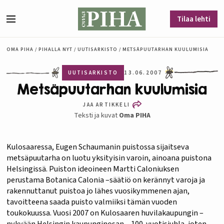
Siirry sisältöön
Tilaa lehti
Valikko
OMA PIHA
/
PIHALLA NYT
/
UUTISARKISTO
/
METSÄPUUTARHAN KUULUMISIA
UUTISARKISTO
13.06.2007
Metsäpuutarhan kuulumisia
JAA ARTIKKELI
Teksti ja kuvat
Oma PIHA
Kulosaaressa, Eugen Schaumanin puistossa sijaitseva
metsäpuutarha on luotu yksityisin varoin, ainoana puistona
Helsingissä. Puiston ideoineen Martti Caloniuksen
perustama Botanica Calonia –säätiö on kerännyt varoja ja
rakennuttanut puistoa jo lähes vuosikymmenen ajan,
tavoitteena saada puisto valmiiksi tämän vuoden
toukokuussa. Vuosi 2007 on Kulosaaren huvilakaupungin –
nykyään Helsingin kaupunginosan – 100-vuotisjuhla, joten