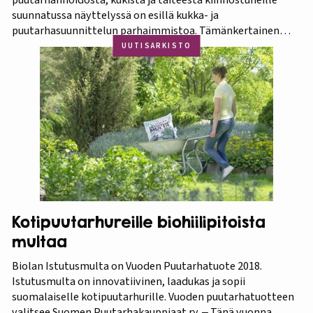
suunnatussa näyttelyssä on esillä kukka- ja
puutarhasuunnittelun parhaimmistoa. Tämänkertainen
tapahtuma on osa Amazing Thailand -teemavuotta, joka
UUTISARKISTO
pyrkii piristämään Thaimaan matkailua entisestään.
Thaimaa tunnetaan erittäin runsaasta ja monipuolisesta
kasvistostaan,…
Kotipuutarhureille biohiilipitoista
multaa
Biolan Istutusmulta on Vuoden Puutarhatuote 2018.
Istutusmulta on innovatiivinen, laadukas ja sopii
suomalaiselle kotipuutarhurille. Vuoden puutarhatuotteen
valitsee Suomen Puutarhakauppiaat ry. ‒ Tänä vuonna