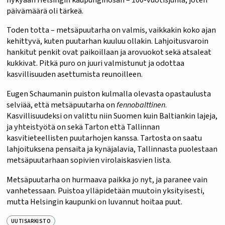
päivämäärä oli tärkeä.
Toden totta – metsäpuutarha on valmis, vaikkakin koko ajan
kehittyvä, kuten puutarhan kuuluu ollakin. Lahjoitusvaroin
hankitut penkit ovat paikoillaan ja arovuokot sekä atsaleat
kukkivat. Pitkä puro on juuri valmistunut ja odottaa
kasvillisuuden asettumista reunoilleen.
Eugen Schaumanin puiston kulmalla olevasta opastaulusta
selviää, että metsäpuutarha on
fennobalttinen
.
Kasvillisuudeksi on valittu niin Suomen kuin Baltiankin lajeja,
ja yhteistyötä on sekä Tarton että Tallinnan
kasvitieteellisten puutarhojen kanssa. Tartosta on saatu
lahjoituksena pensaita ja kynäjalavia, Tallinnasta puolestaan
metsäpuutarhaan sopivien virolaiskasvien lista.
Metsäpuutarha on hurmaava paikka jo nyt, ja paranee vain
vanhetessaan. Puistoa ylläpidetään muutoin yksityisesti,
mutta Helsingin kaupunki on luvannut hoitaa puut.
UUTISARKISTO