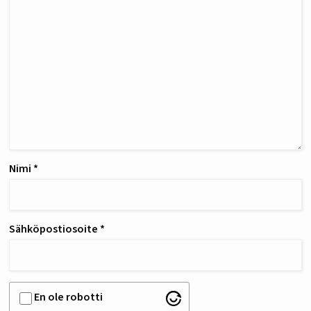
Nimi
*
Sähköpostiosoite
*
En ole robotti