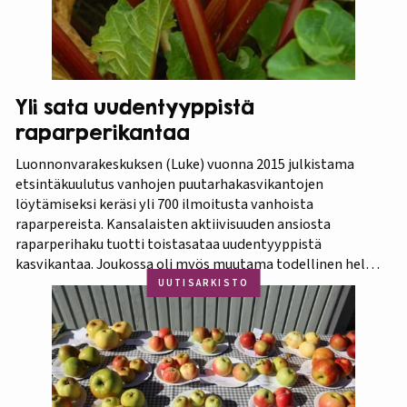
Yli sata uudentyyppistä
raparperikantaa
Luonnonvarakeskuksen (Luke) vuonna 2015 julkistama
etsintäkuulutus vanhojen puutarhakasvikantojen
löytämiseksi keräsi yli 700 ilmoitusta vanhoista
raparpereista. Kansalaisten aktiivisuuden ansiosta
raparperihaku tuotti toistasataa uudentyyppistä
kasvikantaa. Joukossa oli myös muutama todellinen helmi.
Koko aineistosta jatkotutkimuksiin pääsi 375 kasvia, joista
UUTISARKISTO
60 prosenttia osoittautui vihreä-punavartiseksi Victoria-
lajikkeeksi. Raparperitutkimus dokumentoitiin vaihe
vaiheelta elokuvaksi ”Raparperin kadonneita geenejä
etsimässä”. Elokuvan ensiesitys ja tutkimustulosten
julkistus…