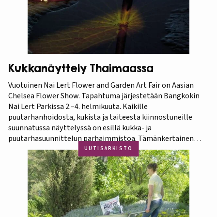
Kukkanäyttely Thaimaassa
Vuotuinen Nai Lert Flower and Garden Art Fair on Aasian
Chelsea Flower Show. Tapahtuma järjestetään Bangkokin
Nai Lert Parkissa 2.–4. helmikuuta. Kaikille
puutarhanhoidosta, kukista ja taiteesta kiinnostuneille
suunnatussa näyttelyssä on esillä kukka- ja
puutarhasuunnittelun parhaimmistoa. Tämänkertainen
tapahtuma on osa Amazing Thailand -teemavuotta, joka
UUTISARKISTO
pyrkii piristämään Thaimaan matkailua entisestään.
Thaimaa tunnetaan erittäin runsaasta ja monipuolisesta
kasvistostaan,…