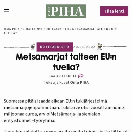
Siirry sisältöön
Tilaa lehti
Valikko
OMA PIHA
/
PIHALLA NYT
/
UUTISARKISTO
/
METSÄMARJAT TALTEEN EU:N
TUELLA?
UUTISARKISTO
20.03.2002
Metsämarjat talteen EU:n
tuella?
JAA ARTIKKELI
Teksti ja kuvat
Oma PIHA
Suomessa pitäisi saada aikaan EU:n tukijärjestelmä
metsämarjojenpoimintaan. Tukitarve olisi vuosittain noin 3
miljoonaa euroa, arvioiMetsämarja- ja sienialan
erityistoimet -työryhmä.
Työryhmä ehdottaa myös useita muita toimia, jotka liittyvät