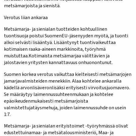
metsämarjoista ja sienistä.
Verotus liian ankaraa
Metsämarja- ja sienialan tuotteiden kohtuullinen
tuontisuoja poistui SuomenEU-jäsenyyden myötä, ja tuonti
alkoi selvästi lisääntyä. Lisääntynyt tuontivaikeuttaa
kotimaisen raaka-aineen markkinoita, työryhmä
muistuttaa.Kotimaista metsämarjaa välittävien ja
jalostavien yritysten kannattavuus onhuonontunut.
Suomen korkea verotus vaikuttaa kielteisesti metsämarjojen
jamarjavalmisteiden menekkiin. Alaa kohtelee ankaralla
kädellä arvonlisäveronlisäksi erityisesti virvoitusjuomavero.
Se määräytyy laimennussuhteenmukaan ja kohtelee
epäoikeudenmukaisesti metsämarjoista
valmistettujatäysmehuja, joiden laimennussuhde on usein
1:7.
Metsämarja- ja sienialan erityistoimet -työryhmässä olivat
edustettuinamaa- ja metsätalousministeriö, Maa- ja