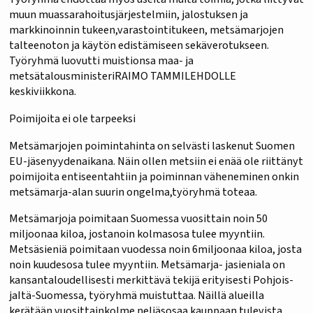
muun muassarahoitusjärjestelmiin, jalostuksen ja
markkinoinnin tukeen,varastointitukeen, metsämarjojen
talteenoton ja käytön edistämiseen sekäverotukseen.
Työryhmä luovutti muistionsa maa- ja
metsätalousministeriRAIMO TAMMILEHDOLLE
keskiviikkona.
Poimijoita ei ole tarpeeksi
Metsämarjojen poimintahinta on selvästi laskenut Suomen
EU-jäsenyydenaikana. Näin ollen metsiin ei enää ole riittänyt
poimijoita entiseentahtiin ja poiminnan väheneminen onkin
metsämarja-alan suurin ongelma,työryhmä toteaa.
Metsämarjoja poimitaan Suomessa vuosittain noin 50
miljoonaa kiloa, jostanoin kolmasosa tulee myyntiin.
Metsäsieniä poimitaan vuodessa noin 6miljoonaa kiloa, josta
noin kuudesosa tulee myyntiin. Metsämarja- jasieniala on
kansantaloudellisesti merkittävä tekijä erityisesti Pohjois-
jaItä-Suomessa, työryhmä muistuttaa. Näillä alueilla
kerätään vuosittainkolme neljäsosaa kauppaan tulevista