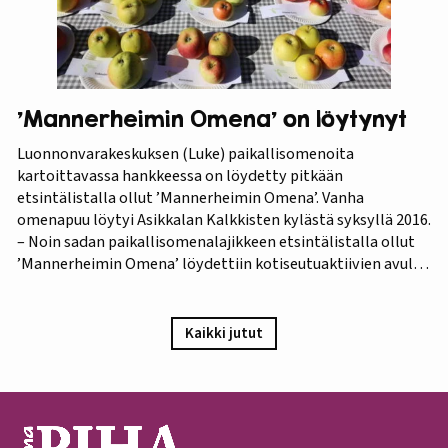
’Mannerheimin Omena’ on löytynyt
Luonnonvarakeskuksen (Luke) paikallisomenoita
kartoittavassa hankkeessa on löydetty pitkään
etsintälistalla ollut ’Mannerheimin Omena’. Vanha
omenapuu löytyi Asikkalan Kalkkisten kylästä syksyllä 2016.
– Noin sadan paikallisomenalajikkeen etsintälistalla ollut
’Mannerheimin Omena’ löydettiin kotiseutuaktiivien avulla.
Omistajien mukaan omenapuu on istutettu viimeistään
1940-luvun lopulla, ja heidän kuvauksensa hedelmästä
vastaa Puutarha-lehden vuosien 1921 ja 1931 kuvauksia,
Kaikki jutut
iloitsee tutkija Maarit Heinonen Lukesta.…