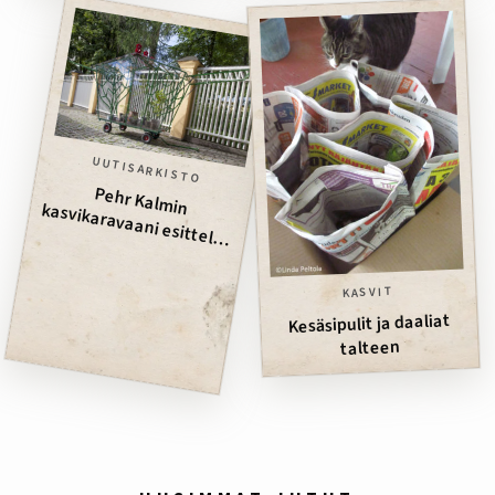
UUTISARKISTO
Pehr Kalm
in kasvikaravaani esittelee puutarhojen
erikoisuuksia
KASVIT
Kesäsipulit ja daaliat
talteen