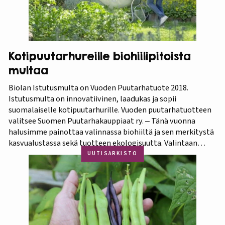
Kotipuutarhureille biohiilipitoista
multaa
Biolan Istutusmulta on Vuoden Puutarhatuote 2018.
Istutusmulta on innovatiivinen, laadukas ja sopii
suomalaiselle kotipuutarhurille. Vuoden puutarhatuotteen
valitsee Suomen Puutarhakauppiaat ry. ‒ Tänä vuonna
halusimme painottaa valinnassa biohiiltä ja sen merkitystä
kasvualustassa sekä tuotteen ekologisuutta. Valintaan
vaikuttivat myös luonnonmukaisuus ja kotimaisuus.
UUTISARKISTO
Finaaliin päätyneet tuotteet olivat kaikki biohiilipohjaisia.
Kilpailu oli tasainen, mutta Biolan Istutusmulta antaa
ehdottomasti helpoimmin…