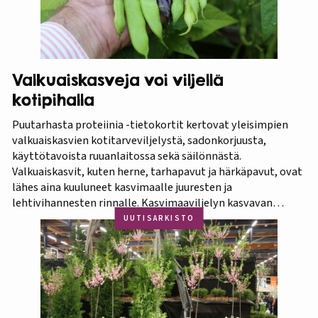
Valkuaiskasveja voi viljellä
kotipihalla
Puutarhasta proteiinia -tietokortit kertovat yleisimpien
valkuaiskasvien kotitarveviljelystä, sadonkorjuusta,
käyttötavoista ruuanlaitossa sekä säilönnästä.
Valkuaiskasvit, kuten herne, tarhapavut ja härkäpavut, ovat
lähes aina kuuluneet kasvimaalle juuresten ja
lehtivihannesten rinnalle. Kasvimaaviljelyn kasvavan
suosion myötä ravitsevien valkuaiskasvien osuutta
UUTISARKISTO
viljelykasveina kannattaa korostaa. Puutarhasta proteiinia -
tietokorttisarja on tarkoitettu kotipuutarhureille, jotka
ovat kiinnostuneita lisäämään kasvisproteiinien määrää
lautasellaan. Kotipuutarhassa voi viljellä monia
valkuaiskasveja,…