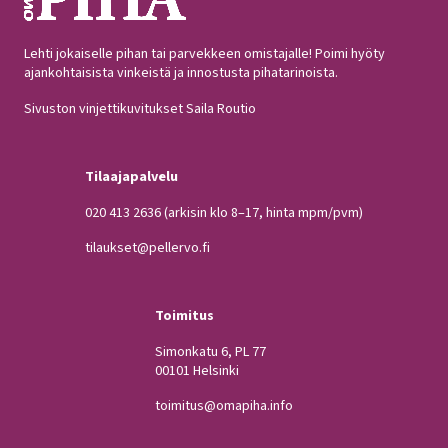
Lehti jokaiselle pihan tai parvekkeen omistajalle! Poimi hyöty
ajankohtaisista vinkeistä ja innostusta pihatarinoista.
Sivuston vinjettikuvitukset Saila Routio
Tilaajapalvelu
020 413 2636
(arkisin klo 8–17, hinta mpm/pvm)
tilaukset@pellervo.fi
Toimitus
Simonkatu 6, PL 77
00101 Helsinki
toimitus@omapiha.info