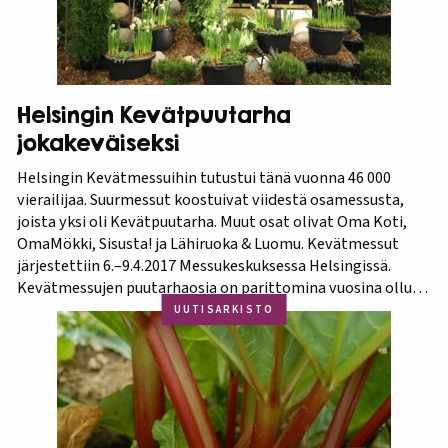
Helsingin Kevätpuutarha
jokakeväiseksi
Helsingin Kevätmessuihin tutustui tänä vuonna 46 000
vierailijaa. Suurmessut koostuivat viidestä osamessusta,
joista yksi oli Kevätpuutarha. Muut osat olivat Oma Koti,
OmaMökki, Sisusta! ja Lähiruoka & Luomu. Kevätmessut
järjestettiin 6.–9.4.2017 Messukeskuksessa Helsingissä.
Kevätmessujen puutarhaosia on parittomina vuosina ollut
Kevätpuutarha ja parillisina Oma Piha -messut. Jatkossa
UUTISARKISTO
joka kevät puutarhanäyttelyn nimi tulee olemaan
Kevätpuutarha. Kevätpuutarhan kumppanina on
Puutarhaliitto.…