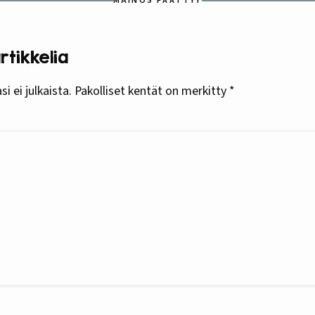
MAINOS PÄÄTTYY
tikkelia
i ei julkaista.
Pakolliset kentät on merkitty
*