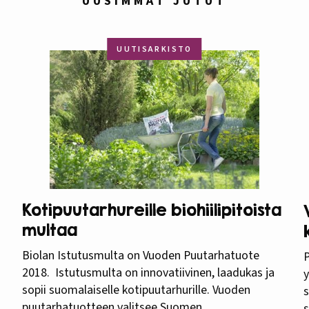
UUSIMMAT JUTUT
UUTISARKISTO
Kotipuutarhureille biohiilipitoista
multaa
Biolan Istutusmulta on Vuoden Puutarhatuote
P
2018. Istutusmulta on innovatiivinen, laadukas ja
y
sopii suomalaiselle kotipuutarhurille. Vuoden
s
puutarhatuotteen valitsee Suomen
s