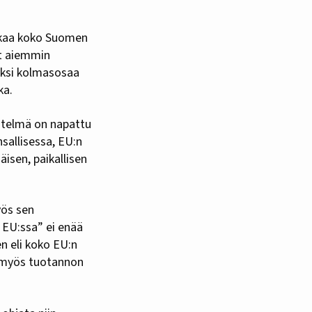
ruokaa koko Suomen
at aiemmin
aksi kolmasosaa
ka.
itelmä on napattu
sallisessa, EU:n
isen, paikallisen
yös sen
 EU:ssa” ei enää
en eli koko EU:n
, myös tuotannon