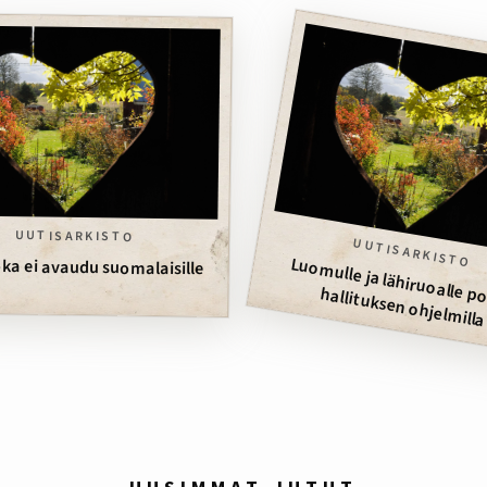
UUTISARKISTO
UUTISARKISTO
Luo
ulle ja lähiruoalle p
hallituksen ohj
ka ei avaudu suomalaisille
ill