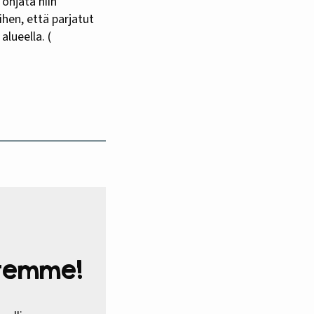
 ohjata niin
ihen, että parjatut
lueella. (
htemme!