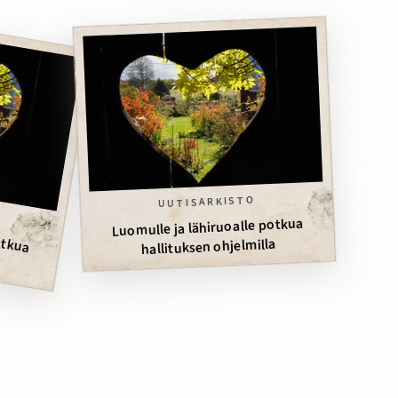
UUTISARKISTO
m
otkua
elm
Luomulle ja lähiruoalle potkua
a
hallituksen ohjelmilla