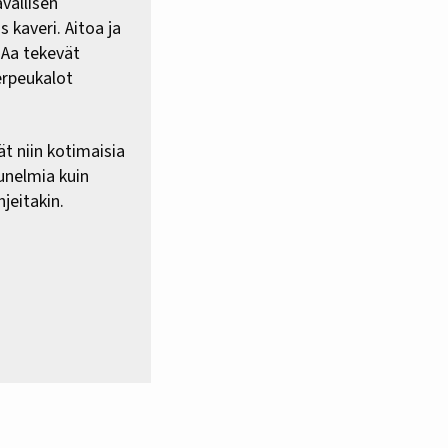
vallisen
 kaveri. Aitoa ja
HAa tekevät
erpeukalot
ät niin kotimaisia
 unelmia kuin
jeitakin.