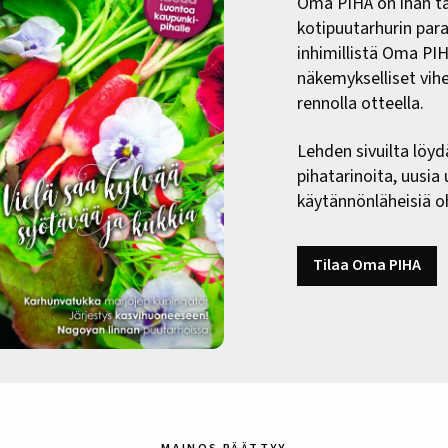
Oma PIHA on ihan ta
kotipuutarhurin paras
inhimillistä Oma PI
näkemykselliset vih
rennolla otteella.
Lehden sivuilta löyd
pihatarinoita, uusia
käytännönläheisiä oh
Tilaa Oma PIHA