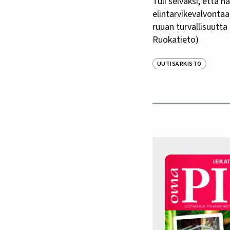
Tuli selväksi, että h
elintarvikevalvontaa 
ruuan turvallisuutta
Ruokatieto)
UUTISARKISTO