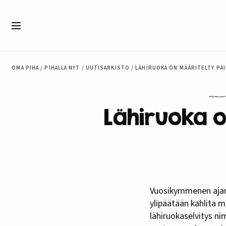
Siirry sisältöön
Valikko
OMA PIHA
/
PIHALLA NYT
/
UUTISARKISTO
/
LÄHIRUOKA ON MÄÄRITELTY PAI
Lähiruoka o
Vuosikymmenen ajan on mietitty määritelmää sille, mitä lähiruoka oikeastaan on ja tuleeko sitä
ylipäätään kahlita m
lähiruokaselvitys ni