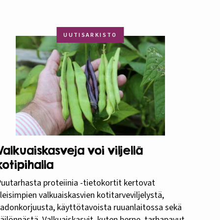
UUTISARKISTO
Valkuaiskasveja voi viljellä
kotipihalla
uutarhasta proteiinia -tietokortit kertovat
leisimpien valkuaiskasvien kotitarveviljelystä,
adonkorjuusta, käyttötavoista ruuanlaitossa sekä
äilönnästä. Valkuaiskasvit, kuten herne, tarhapavut