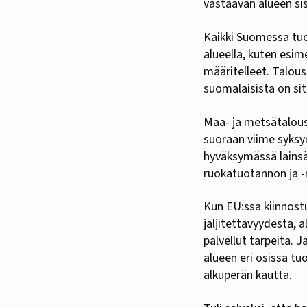
vastaavan alueen sis
Kaikki Suomessa tuot
alueella, kuten esim
määritelleet. Talo
suomalaisista on sit
Maa- ja metsätalous
suoraan viime syksy
hyväksymässä lainsää
ruokatuotannon ja -
Kun EU:ssa kiinnost
jäljitettävyydestä, 
palvellut tarpeita. 
alueen eri osissa t
alkuperän kautta.