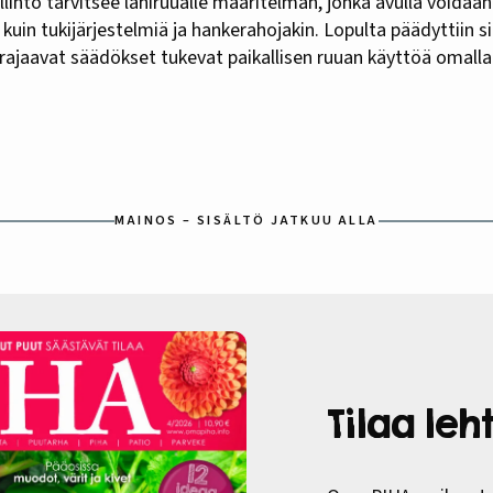
allinto tarvitsee lähiruualle määritelmän, jonka avulla voidaan
kuin tukijärjestelmiä ja hankerahojakin. Lopulta päädyttiin si
 rajaavat säädökset tukevat paikallisen ruuan käyttöä omalla a
MAINOS – SISÄLTÖ JATKUU ALLA
Tilaa le