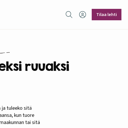
Hae sivustolta
Tilaa lehti
eksi ruuaksi
taansa, kun tuore
n maakunnan tai sitä