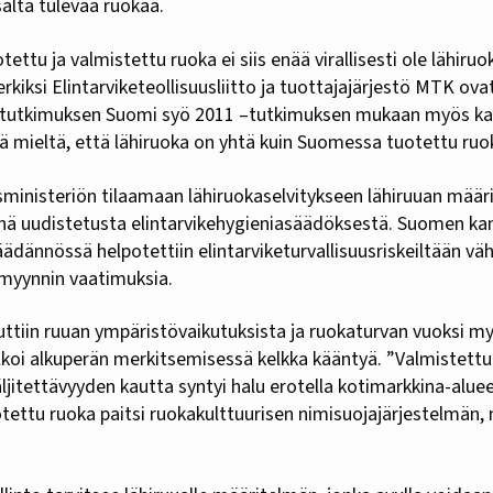
ältä tulevaa ruokaa.
ettu ja valmistettu ruoka ei siis enää virallisesti ole lähi
erkiksi Elintarviketeollisuusliitto ja tuottajajärjestö MTK ov
ustutkimuksen Suomi syö 2011 –tutkimuksen mukaan myös k
ä mieltä, että lähiruoka on yhtä kuin Suomessa tuotettu ruo
ministeriön tilaamaan lähiruokaselvitykseen lähiruuan määr
nä uudistetusta elintarvikehygieniasäädöksestä. Suomen kan
dännössä helpotettiin elintarviketurvallisuusriskeiltään vähä
myynnin vaatimuksia.
uttiin ruuan ympäristövaikutuksista ja ruokaturvan vuoksi m
alkoi alkuperän merkitsemisessä kelkka kääntyä. ”Valmistettu
Jäljitettävyyden kautta syntyi halu erotella kotimarkkina-alue
uotettu ruoka paitsi ruokakulttuurisen nimisuojajärjestelmän