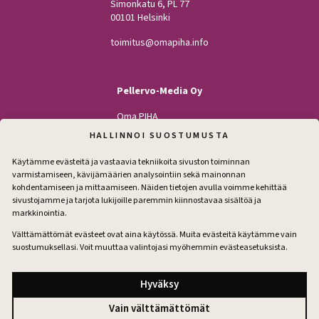
Simonkatu 6, PL 77
00101 Helsinki
toimitus@omapiha.info
Pellervo-Media Oy
Oma PIHA
Kodin Pellervo
HALLINNOI SUOSTUMUSTA
Maatilan Pellervo
Käytämme evästeitä ja vastaavia tekniikoita sivuston toiminnan
varmistamiseen, kävijämäärien analysointiin sekä mainonnan
kohdentamiseen ja mittaamiseen. Näiden tietojen avulla voimme kehittää
sivustojamme ja tarjota lukijoille paremmin kiinnostavaa sisältöä ja
Seuraa
markkinointia.
Facebook
Instagram
Välttämättömät evästeet ovat aina käytössä. Muita evästeitä käytämme vain
suostumuksellasi. Voit muuttaa valintojasi myöhemmin evästeasetuksista.
Tilaa pihakirje
Hyväksy
Vain välttämättömät