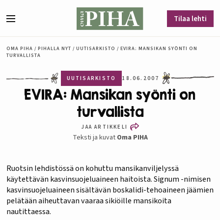
Siirry sisältöön
Tilaa lehti
Valikko
OMA PIHA
/
PIHALLA NYT
/
UUTISARKISTO
/
EVIRA: MANSIKAN SYÖNTI ON
TURVALLISTA
UUTISARKISTO
18.06.2007
EVIRA: Mansikan syönti on
turvallista
JAA ARTIKKELI
Teksti ja kuvat
Oma PIHA
Ruotsin lehdistössä on kohuttu mansikanviljelyssä
käytettävän kasvinsuojeluaineen haitoista. Signum -nimisen
kasvinsuojeluaineen sisältävän boskalidi-tehoaineen jäämien
pelätään aiheuttavan vaaraa sikiöille mansikoita
nautittaessa.