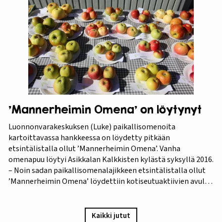
lajikkeeksi. Raparperitutkimus dokumentoitiin vaihe
vaiheelta elokuvaksi ”Raparperin kadonneita geenejä
etsimässä”. Elokuvan ensiesitys ja tutkimustulosten
julkistus…
’Mannerheimin Omena’ on löytynyt
Luonnonvarakeskuksen (Luke) paikallisomenoita
kartoittavassa hankkeessa on löydetty pitkään
etsintälistalla ollut ’Mannerheimin Omena’. Vanha
omenapuu löytyi Asikkalan Kalkkisten kylästä syksyllä 2016.
– Noin sadan paikallisomenalajikkeen etsintälistalla ollut
’Mannerheimin Omena’ löydettiin kotiseutuaktiivien avulla.
Omistajien mukaan omenapuu on istutettu viimeistään
1940-luvun lopulla, ja heidän kuvauksensa hedelmästä
vastaa Puutarha-lehden vuosien 1921 ja 1931 kuvauksia,
Kaikki jutut