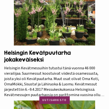
tietokorttisarja on tarkoitettu kotipuutarhureille, jotka
ovat kiinnostuneita lisäämään kasvisproteiinien määrää
lautasellaan. Kotipuutarhassa voi viljellä monia
valkuaiskasveja,…
Helsingin Kevätpuutarha
jokakeväiseksi
Helsingin Kevätmessuihin tutustui tänä vuonna 46 000
vierailijaa. Suurmessut koostuivat viidestä osamessusta,
joista yksi oli Kevätpuutarha. Muut osat olivat Oma Koti,
OmaMökki, Sisusta! ja Lähiruoka & Luomu. Kevätmessut
järjestettiin 6.–9.4.2017 Messukeskuksessa Helsingissä.
Kevätmessujen puutarhaosia on parittomina vuosina ollut
Kevätpuutarha ja parillisina Oma Piha -messut. Jatkossa
UUTISARKISTO
joka kevät puutarhanäyttelyn nimi tulee olemaan