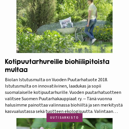
Thaimaa tunnetaan erittäin runsaasta ja monipuolisesta
kasvistostaan,…
Kotipuutarhureille biohiilipitoista
multaa
Biolan Istutusmulta on Vuoden Puutarhatuote 2018.
Istutusmulta on innovatiivinen, laadukas ja sopii
suomalaiselle kotipuutarhurille. Vuoden puutarhatuotteen
valitsee Suomen Puutarhakauppiaat ry. ‒ Tänä vuonna
halusimme painottaa valinnassa biohiiltä ja sen merkitystä
kasvualustassa sekä tuotteen ekologisuutta. Valintaan
vaikuttivat myös luonnonmukaisuus ja kotimaisuus.
UUTISARKISTO
Finaaliin päätyneet tuotteet olivat kaikki biohiilipohjaisia.