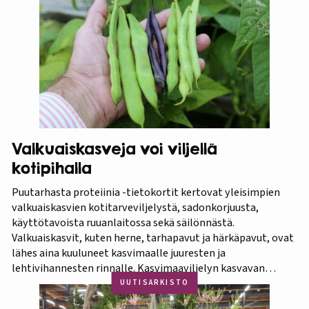
Kilpailu oli tasainen, mutta Biolan Istutusmulta antaa
ehdottomasti helpoimmin…
Valkuaiskasveja voi viljellä
kotipihalla
Puutarhasta proteiinia -tietokortit kertovat yleisimpien
valkuaiskasvien kotitarveviljelystä, sadonkorjuusta,
käyttötavoista ruuanlaitossa sekä säilönnästä.
Valkuaiskasvit, kuten herne, tarhapavut ja härkäpavut, ovat
lähes aina kuuluneet kasvimaalle juuresten ja
lehtivihannesten rinnalle. Kasvimaaviljelyn kasvavan
suosion myötä ravitsevien valkuaiskasvien osuutta
UUTISARKISTO
viljelykasveina kannattaa korostaa. Puutarhasta proteiinia -