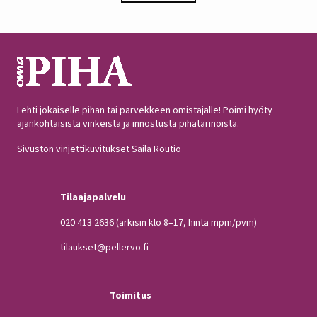
iloitsee tutkija Maarit Heinonen Lukesta.…
Lehti jokaiselle pihan tai parvekkeen omistajalle! Poimi hyöty
ajankohtaisista vinkeistä ja innostusta pihatarinoista.
Sivuston vinjettikuvitukset Saila Routio
Tilaajapalvelu
020 413 2636
(arkisin klo 8–17, hinta mpm/pvm)
tilaukset@pellervo.fi
Toimitus