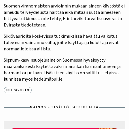
Suomen viranomaisten arvioinnin mukaan aineen käytöstä ei
aiheudu terveydellistä haittaa eikä mitään uutta aiheeseen
liittyvä tutkimusta ole tehty, Elintarviketurvallisuusvirasto
Evirasta tiedotetaan.
Sikiövaurioita koskevissa tutkimuksissa havaittu vaikutus
tulee esiin vain annoksilla, joille käyttäjä ja kuluttaja eivät
normaalioloissa altistu.
Signum-kasvinsuojeluaine on Suomessa hyväksytty
määräaikaisesti käytettäväksi mansikan harmaahomeen ja
härmän torjuntaan. Lisäksi sen käyttö on sallittu tietyissä
kunnissa myös hedelmäpuille.
UUTISARKISTO
MAINOS – SISÄLTÖ JATKUU ALLA