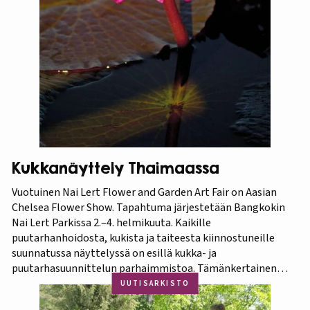
Kukkanäyttely Thaimaassa
Vuotuinen Nai Lert Flower and Garden Art Fair on Aasian
Chelsea Flower Show. Tapahtuma järjestetään Bangkokin
Nai Lert Parkissa 2.–4. helmikuuta. Kaikille
puutarhanhoidosta, kukista ja taiteesta kiinnostuneille
suunnatussa näyttelyssä on esillä kukka- ja
puutarhasuunnittelun parhaimmistoa. Tämänkertainen
tapahtuma on osa Amazing Thailand -teemavuotta, joka
UUTISARKISTO
pyrkii piristämään Thaimaan matkailua entisestään.