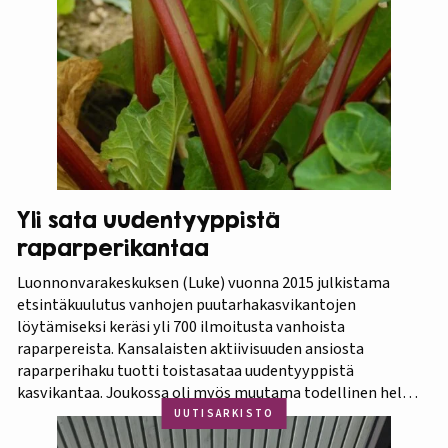
Kevätpuutarha. Kevätpuutarhan kumppanina on
Puutarhaliitto.…
Yli sata uudentyyppistä
raparperikantaa
Luonnonvarakeskuksen (Luke) vuonna 2015 julkistama
etsintäkuulutus vanhojen puutarhakasvikantojen
löytämiseksi keräsi yli 700 ilmoitusta vanhoista
raparpereista. Kansalaisten aktiivisuuden ansiosta
raparperihaku tuotti toistasataa uudentyyppistä
kasvikantaa. Joukossa oli myös muutama todellinen helmi.
Koko aineistosta jatkotutkimuksiin pääsi 375 kasvia, joista
UUTISARKISTO
60 prosenttia osoittautui vihreä-punavartiseksi Victoria-