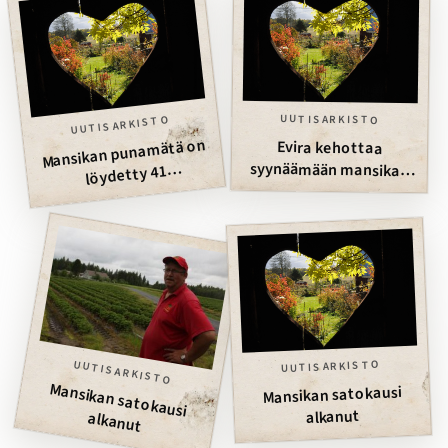
UUTISARKISTO
UUTISARKISTO
Mansikan punamätä on
Evira kehottaa
syynäämään mansikan
löydetty 41
mansikkatilalta
alkuperää
UUTISARKISTO
UUTISARKISTO
Mansikan satokausi
Mansikan satokausi
alkanut
alkanut