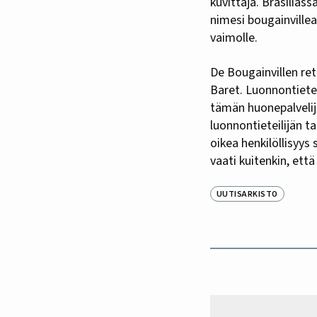
kuvittaja. Brasilias
nimesi bougainville
vaimolle.
De Bougainvillen r
Baret. Luonnontietei
tämän huonepalvelij
luonnontieteilijän t
oikea henkilöllisyys 
vaati kuitenkin, et
UUTISARKISTO