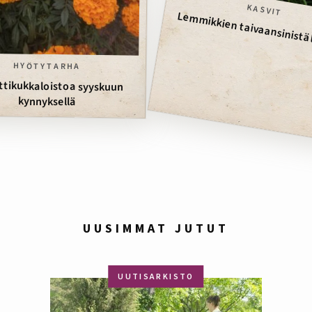
KASVIT
Lemmikkien taivaansinistä 
HYÖTYTARHA
tikukkaloistoa syyskuun
kynnyksellä
UUSIMMAT JUTUT
UUTISARKISTO