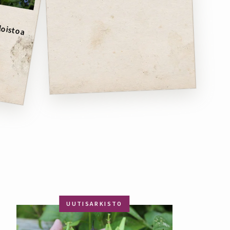
loistoa
UUTISARKISTO