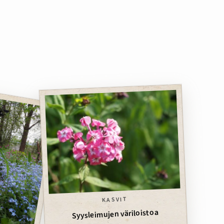
KASVIT
Syysleimujen väriloistoa