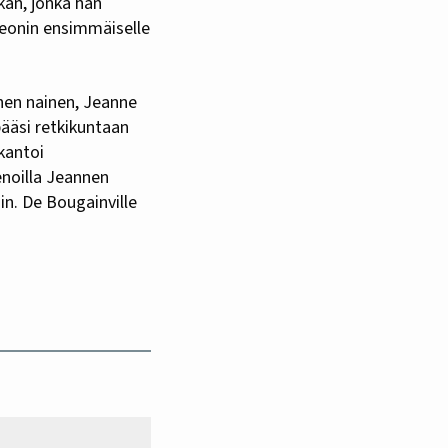
kan, jonka hän
leonin ensimmäiselle
nen nainen, Jeanne
pääsi retkikuntaan
kantoi
ienoilla Jeannen
sin. De Bougainville