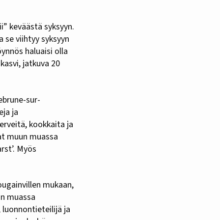
ii” keväästä syksyyn.
sa se viihtyy syksyyn
ynnös haluaisi olla
kasvi, jatkuva 20
ebrune-sur-
eja ja
erveitä, kookkaita ja
ovat muun muassa
arst’. Myös
ougainvillen mukaan,
uun muassa
luonnontieteilijä ja