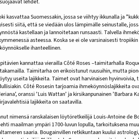
suojaavat lehdet.
oki kasvattaa Suomessakin, jossa se viihtyy ikkunalla ja ”kukk
yisesti siitä, että se viedään ulos lämpimälle seinustalle, jos
ynnöstä kastellaan ja lannoitetaan runsaasti. Talvella ihmekö
ymmenessä asteessa. Koska se ei ole varsinaisesti tropiikin 
köynnökselle ihanteellinen.
 pitävien kannattaa vierailla Côté Roses –taimitarhalla Roqu
 takamailla. Taimitarha on erikoistunut ruusuihin, mutta pion
ytyy useita lajikkeita. Taimet ovat harvinaisen hyvinvoivia, t
ullisiakin. Côté Rosesin tarjoamia ihmeköynnöslajikkeita 
deriana’, oranssi ’Luis Wattan’ ja kirsikanpunainen ’Barbara K
rjavalehtisiä lajikkeita on saatavilla.
anut nimensä ranskalaisen löytöretkeilijä Louis-Antoine de B
rjehti maailman ympäri 1700-luvun lopulla, tarkoituksena m
ltameren saaria. Bougainvillen retkikuntaan kuului astrologi, 