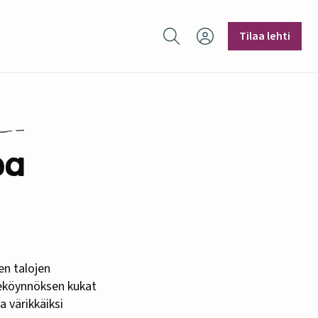
Hae sivustolta
Tilaa lehti
oa
en talojen
meköynnöksen kukat
a värikkäiksi