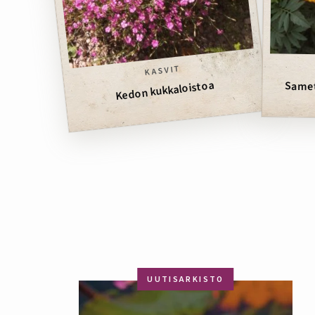
KASVIT
Kedon kukkaloistoa
Samet
UUTISARKISTO