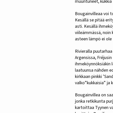
muuntuneet, kukkia 
Bougainvilleaa voi t
Kesällä se pitää erit
asti. Kesällä ihmekö
viileämmässä, noin k
asteen lämpö ei ole 
Rivieralla puutarhaa
Argensissa, Fréjusin
ihmeköynnöksiäkin lö
laatuunsa nähden ed
kirkkaan pinkki ’San
valko”kukkaisia” ja ki
Bougainvillea on sa
jonka retkikunta pu
kartoittaa Tyynen va