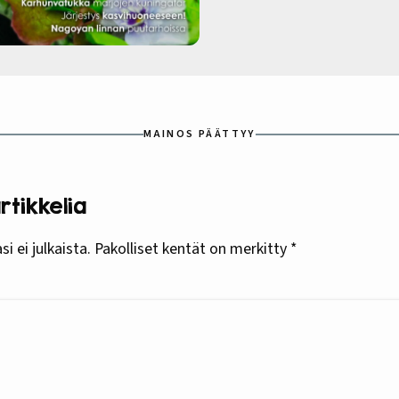
MAINOS PÄÄTTYY
tikkelia
i ei julkaista.
Pakolliset kentät on merkitty
*