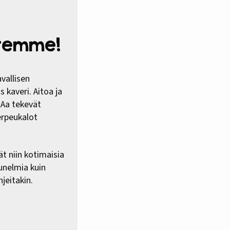
htemme!
vallisen
 kaveri. Aitoa ja
HAa tekevät
erpeukalot
ät niin kotimaisia
 unelmia kuin
jeitakin.