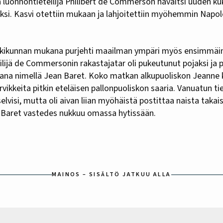
sa luonnontieteilijä Philibert de Commerson havaitsi uuden ku
aksi. Kasvi otettiin mukaan ja lahjoitettiin myöhemmin Napo
etkikunnan mukana purjehti maailman ympäri myös ensimmäi
lijä de Commersonin rakastajatar oli pukeutunut pojaksi ja 
ana nimellä Jean Baret. Koko matkan alkupuoliskon Jeanne 
arvikkeita pitkin eteläisen pallonpuoliskon saaria. Vanuatun t
selvisi, mutta oli aivan liian myöhäistä postittaa naista takai
tä Baret vastedes nukkuu omassa hytissään.
MAINOS – SISÄLTÖ JATKUU ALLA