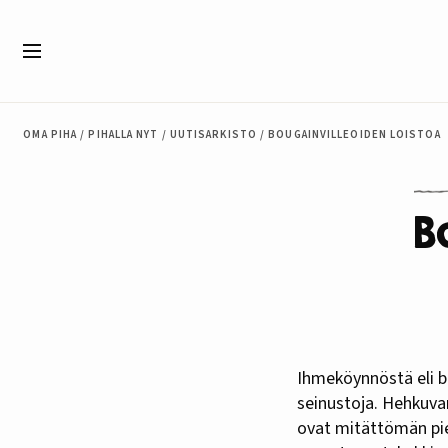
Siirry sisältöön
Valikko
OMA PIHA
/
PIHALLA NYT
/
UUTISARKISTO
/
BOUGAINVILLEOIDEN LOISTOA
B
Ihmeköynnöstä eli b
seinustoja. Hehkuva
ovat mitättömän pien