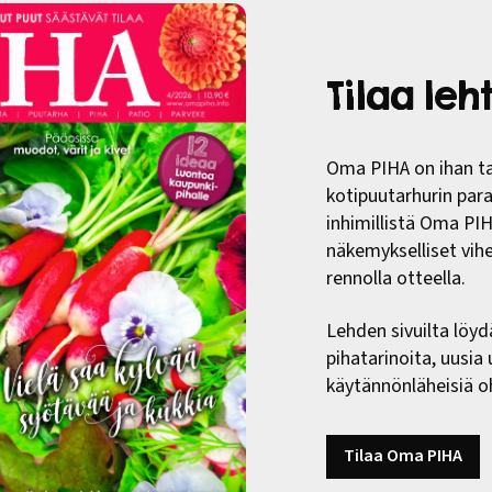
Tilaa le
Oma PIHA on ihan ta
kotipuutarhurin paras
inhimillistä Oma PI
näkemykselliset vih
rennolla otteella.
Lehden sivuilta löyd
pihatarinoita, uusia
käytännönläheisiä oh
Tilaa Oma PIHA