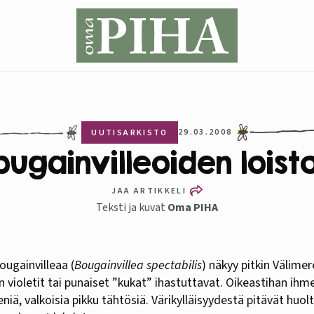
29.03.2008
UUTISARKISTO
ougainvilleoiden loist
JAA ARTIKKELI
Teksti ja kuvat
Oma PIHA
ougainvilleaa (
Bougainvillea spectabilis
) näkyy pitkin Välimer
n violetit tai punaiset ”kukat” ihastuttavat. Oikeastihan ih
iä, valkoisia pikku tähtösiä. Värikylläisyydestä pitävät huolt