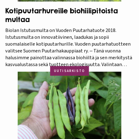
Kotipuutarhureille biohiilipitoista
multaa
Biolan Istutusmulta on Vuoden Puutarhatuote 2018.
Istutusmulta on innovatiivinen, laadukas ja sopii
suomalaiselle kotipuutarhurille. Vuoden puutarhatuotteen
valitsee Suomen Puutarhakauppiaat ry. ‒ Tänä vuonna
halusimme painottaa valinnassa biohiiltä ja sen merkitystä
kasvualustassa sekä tuotteen ekologisuutta. Valintaan
vaikuttivat myös luonnonmukaisuus ja kotimaisuus.
UUTISARKISTO
Finaaliin päätyneet tuotteet olivat kaikki biohiilipohjaisia.
Kilpailu oli tasainen, mutta Biolan Istutusmulta antaa
ehdottomasti helpoimmin…