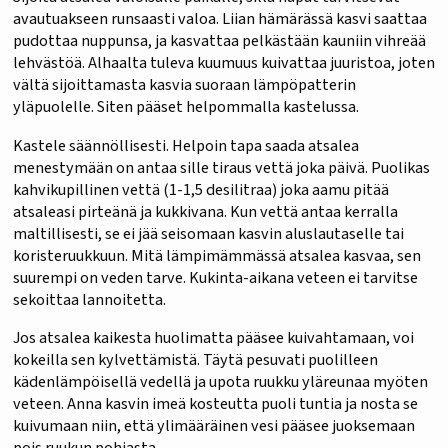
avautuakseen runsaasti valoa. Liian hämärässä kasvi saattaa
pudottaa nuppunsa, ja kasvattaa pelkästään kauniin vihreää
lehvästöä. Alhaalta tuleva kuumuus kuivattaa juuristoa, joten
vältä sijoittamasta kasvia suoraan lämpöpatterin
yläpuolelle. Siten pääset helpommalla kastelussa.
Kastele säännöllisesti. Helpoin tapa saada atsalea
menestymään on antaa sille tiraus vettä joka päivä. Puolikas
kahvikupillinen vettä (1-1,5 desilitraa) joka aamu pitää
atsaleasi pirteänä ja kukkivana. Kun vettä antaa kerralla
maltillisesti, se ei jää seisomaan kasvin aluslautaselle tai
koristeruukkuun. Mitä lämpimämmässä atsalea kasvaa, sen
suurempi on veden tarve. Kukinta-aikana veteen ei tarvitse
sekoittaa lannoitetta.
Jos atsalea kaikesta huolimatta pääsee kuivahtamaan, voi
kokeilla sen kylvettämistä. Täytä pesuvati puolilleen
kädenlämpöisellä vedellä ja upota ruukku yläreunaa myöten
veteen. Anna kasvin imeä kosteutta puoli tuntia ja nosta se
kuivumaan niin, että ylimääräinen vesi pääsee juoksemaan
pois ruukun pohjasta.