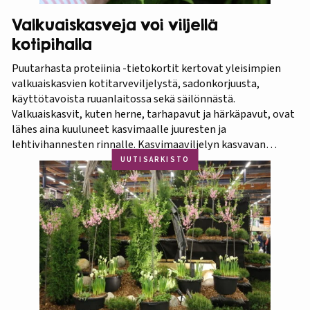
Valkuaiskasveja voi viljellä
kotipihalla
Puutarhasta proteiinia -tietokortit kertovat yleisimpien
valkuaiskasvien kotitarveviljelystä, sadonkorjuusta,
käyttötavoista ruuanlaitossa sekä säilönnästä.
Valkuaiskasvit, kuten herne, tarhapavut ja härkäpavut, ovat
lähes aina kuuluneet kasvimaalle juuresten ja
lehtivihannesten rinnalle. Kasvimaaviljelyn kasvavan
suosion myötä ravitsevien valkuaiskasvien osuutta
UUTISARKISTO
viljelykasveina kannattaa korostaa. Puutarhasta proteiinia -
tietokorttisarja on tarkoitettu kotipuutarhureille, jotka
ovat kiinnostuneita lisäämään kasvisproteiinien määrää
lautasellaan. Kotipuutarhassa voi viljellä monia
valkuaiskasveja,…