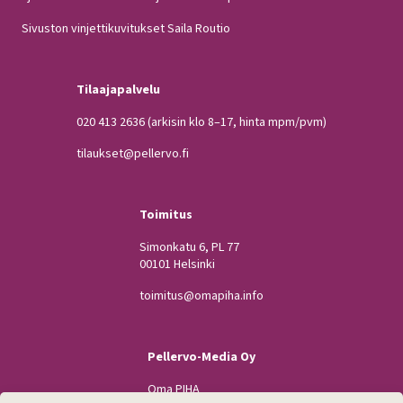
Sivuston vinjettikuvitukset Saila Routio
Tilaajapalvelu
020 413 2636
(arkisin klo 8–17, hinta mpm/pvm)
tilaukset@pellervo.fi
Toimitus
Simonkatu 6, PL 77
00101 Helsinki
toimitus@omapiha.info
Pellervo-Media Oy
Oma PIHA