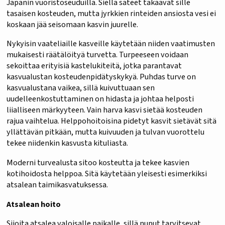
Japanin vuoristoseuduilla. Siellä sateet takaavat sille
tasaisen kosteuden, mutta jyrkkien rinteiden ansiosta vesi ei
koskaan jää seisomaan kasvin juurelle.
Nykyisin vaateliaille kasveille käytetään niiden vaatimusten
mukaisesti räätälöityä turvetta. Turpeeseen voidaan
sekoittaa erityisiä kastelukiteitä, jotka parantavat
kasvualustan kosteudenpidätyskykyä. Puhdas turve on
kasvualustana vaikea, sillä kuivuttuaan sen
uudelleenkostuttaminen on hidasta ja johtaa helposti
liialliseen märkyyteen. Vain harva kasvi sietää kosteuden
rajua vaihtelua. Helppohoitoisina pidetyt kasvit sietävät sitä
yllättävän pitkään, mutta kuivuuden ja tulvan vuorottelu
tekee niidenkin kasvusta kituliasta.
Moderni turvealusta sitoo kosteutta ja tekee kasvien
kotihoidosta helppoa. Sitä käytetään yleisesti esimerkiksi
atsalean taimikasvatuksessa.
Atsalean hoito
Sijoita atsalea valoisalle paikalle, sillä nuput tarvitsevat