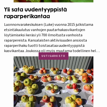
Yli sata uudentyyppistä
raparperikantaa
Luonnonvarakeskuksen (Luke) vuonna 2015 julkistama
etsintäkuulutus vanhojen puutarhakasvikantojen
löytämiseksi keräsi yli 700 ilmoitusta vanhoista
raparpereista. Kansalaisten aktiivisuuden ansiosta
raparperihaku tuotti toistasataa uudentyyppistä
kasvikantaa. Joukossa oli myös muutama todellinen helmi.
Koko aineistosta jatkotutkimuksiin pääsi 375 kasvia, joista
UUTISARKISTO
60 prosenttia osoittautui vihreä-punavartiseksi Victoria-
lajikkeeksi. Raparperitutkimus dokumentoitiin vaihe
vaiheelta elokuvaksi ”Raparperin kadonneita geenejä
etsimässä”. Elokuvan ensiesitys ja tutkimustulosten
julkistus…