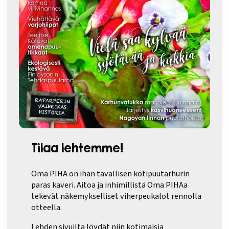
Tilaa lehtemme!
Oma PIHA on ihan tavallisen kotipuutarhurin
paras kaveri. Aitoa ja inhimillistä Oma PIHAa
tekevät näkemykselliset viherpeukalot rennolla
otteella.
Lehden sivuilta löydät niin kotimaisia