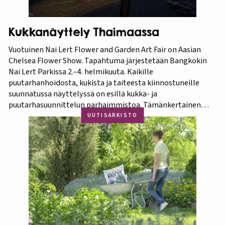
Kukkanäyttely Thaimaassa
Vuotuinen Nai Lert Flower and Garden Art Fair on Aasian
Chelsea Flower Show. Tapahtuma järjestetään Bangkokin
Nai Lert Parkissa 2.–4. helmikuuta. Kaikille
puutarhanhoidosta, kukista ja taiteesta kiinnostuneille
suunnatussa näyttelyssä on esillä kukka- ja
puutarhasuunnittelun parhaimmistoa. Tämänkertainen
tapahtuma on osa Amazing Thailand -teemavuotta, joka
UUTISARKISTO
pyrkii piristämään Thaimaan matkailua entisestään.
Thaimaa tunnetaan erittäin runsaasta ja monipuolisesta
kasvistostaan,…