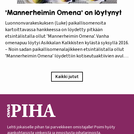
’Mannerheimin Omena’ on löytynyt
Luonnonvarakeskuksen (Luke) paikallisomenoita
kartoittavassa hankkeessa on löydetty pitkään
etsintälistalla ollut ’Mannerheimin Omena’. Vanha
omenapuu löytyi Asikkalan Kalkkisten kylästä syksyllä 2016.
– Noin sadan paikallisomenalajikkeen etsintälistalla ollut
’Mannerheimin Omena’ löydettiin kotiseutuaktiivien avulla.
Omistajien mukaan omenapuu on istutettu viimeistään
1940-luvun lopulla, ja heidän kuvauksensa hedelmästä
vastaa Puutarha-lehden vuosien 1921 ja 1931 kuvauksia,
Kaikki jutut
iloitsee tutkija Maarit Heinonen Lukesta.…
Lehti jokaiselle pihan tai parvekkeen omistajalle! Poimi hyöty
ajankohtaisista vinkeistä ja innostusta pihatarinoista.