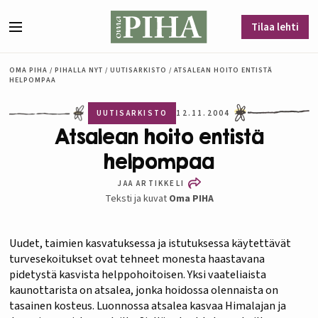
Siirry sisältöön
Tilaa lehti
Valikko
OMA PIHA
/
PIHALLA NYT
/
UUTISARKISTO
/
ATSALEAN HOITO ENTISTÄ
HELPOMPAA
UUTISARKISTO
12.11.2004
Atsalean hoito entistä
helpompaa
JAA ARTIKKELI
Teksti ja kuvat
Oma PIHA
Uudet, taimien kasvatuksessa ja istutuksessa käytettävät
turvesekoitukset ovat tehneet monesta haastavana
pidetystä kasvista helppohoitoisen. Yksi vaateliaista
kaunottarista on atsalea, jonka hoidossa olennaista on
tasainen kosteus. Luonnossa atsalea kasvaa Himalajan ja