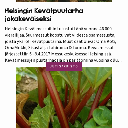
Helsingin Kevätpuutarha
jokakeväiseksi
Helsingin Kevätmessuihin tutustui tänä vuonna 46 000
vierailijaa. Suurmessut koostuivat viidestä osamessusta,
joista yksi oli Kevätpuutarha. Muut osat olivat Oma Koti,
OmaMökki, Sisusta! ja Lähiruoka & Luomu. Kevätmessut
järjestettiin 6.–9.4.2017 Messukeskuksessa Helsingissä.
Kevätmessujen puutarhaosia on parittomina vuosina ollut
Kevätpuutarha ja parillisina Oma Piha -messut. Jatkossa
UUTISARKISTO
joka kevät puutarhanäyttelyn nimi tulee olemaan
Kevätpuutarha. Kevätpuutarhan kumppanina on
Puutarhaliitto.…