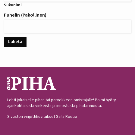
Sukunimi
Puhelin
(Pakollinen)
Lähetä
Lehti jokaiselle pihan tai parvekkeen omistajalle! Poimi hyöty
ajankohtaisista vinkeistä ja innostusta pihatarinoista.
Sivuston vinjettikuvitukset Saila Routio