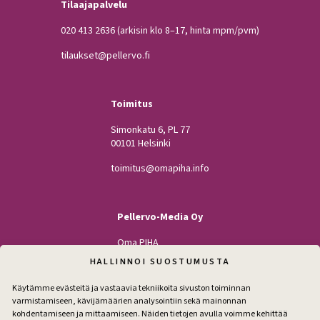
Tilaajapalvelu
020 413 2636
(arkisin klo 8–17, hinta mpm/pvm)
tilaukset@pellervo.fi
Toimitus
Simonkatu 6, PL 77
00101 Helsinki
toimitus@omapiha.info
Pellervo-Media Oy
Oma PIHA
Kodin Pellervo
HALLINNOI SUOSTUMUSTA
Maatilan Pellervo
Käytämme evästeitä ja vastaavia tekniikoita sivuston toiminnan
varmistamiseen, kävijämäärien analysointiin sekä mainonnan
kohdentamiseen ja mittaamiseen. Näiden tietojen avulla voimme kehittää