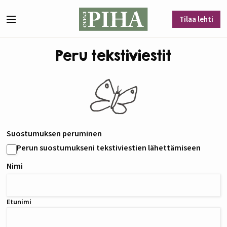
Siirry sisältöön
Tilaa lehti
Valikko
Peru tekstiviestit
Suostumuksen peruminen
Perun suostumukseni tekstiviestien lähettämiseen
Nimi
Etunimi