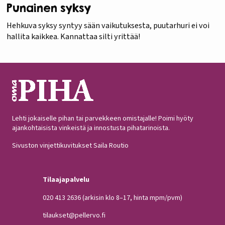
Punainen syksy
Hehkuva syksy syntyy sään vaikutuksesta, puutarhuri ei voi
hallita kaikkea. Kannattaa silti yrittää!
Lehti jokaiselle pihan tai parvekkeen omistajalle! Poimi hyöty
ajankohtaisista vinkeistä ja innostusta pihatarinoista.
Sivuston vinjettikuvitukset Saila Routio
Tilaajapalvelu
020 413 2636
(arkisin klo 8–17, hinta mpm/pvm)
tilaukset@pellervo.fi