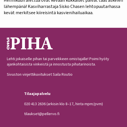
Helmikuun alettua ovat kevään kukkaiset päivät taas askelen
lähempänä! Kasviharrastaja Sisko Chasen lehtopuutarhassa
kevät merkitsee kiireisintä kasvienihailuaikaa.
Lehti jokaiselle pihan tai parvekkeen omistajalle! Poimi hyöty
ajankohtaisista vinkeistä ja innostusta pihatarinoista.
Sivuston vinjettikuvitukset Saila Routio
Tilaajapalvelu
020 413 2636
(arkisin klo 8–17, hinta mpm/pvm)
tilaukset@pellervo.fi