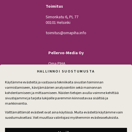
Toimitus
Simonkatu 6, PL 77
00101 Helsinki
toimitus@omapiha.info
Pellervo-Media Oy
Oma PIHA
Kodin Pellervo
HALLINNOI SUOSTUMUSTA
Maatilan Pellervo
Käytämme evästeitä ja vastaavia tekniikoita sivuston toiminnan
varmistamiseen, kävijämäärien analysointiin sekä mainonnan
kohdentamiseen ja mittaamiseen. Näiden tietojen avulla voimme kehittää
sivustojamme ja tarjota lukijoille paremmin kiinnostavaa sisältöä ja
Seuraa
markkinointia.
Facebook
Instagram
Välttämättömät evästeet ovat aina käytössä. Muita evästeitä käytämme vain
suostumuksellasi. Voit muuttaa valintojasi myöhemmin evästeasetuksista.
Tilaa pihakirje