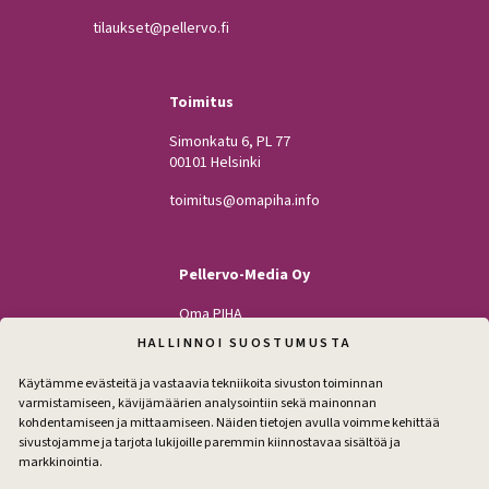
tilaukset@pellervo.fi
Toimitus
Simonkatu 6, PL 77
00101 Helsinki
toimitus@omapiha.info
Pellervo-Media Oy
Oma PIHA
Kodin Pellervo
HALLINNOI SUOSTUMUSTA
Maatilan Pellervo
Käytämme evästeitä ja vastaavia tekniikoita sivuston toiminnan
varmistamiseen, kävijämäärien analysointiin sekä mainonnan
kohdentamiseen ja mittaamiseen. Näiden tietojen avulla voimme kehittää
sivustojamme ja tarjota lukijoille paremmin kiinnostavaa sisältöä ja
Seuraa
markkinointia.