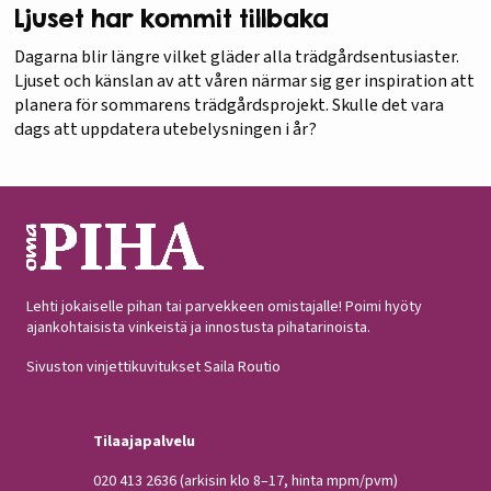
Ljuset har kommit tillbaka
Dagarna blir längre vilket gläder alla trädgårdsentusiaster.
Ljuset och känslan av att våren närmar sig ger inspiration att
planera för sommarens trädgårdsprojekt. Skulle det vara
dags att uppdatera utebelysningen i år?
Lehti jokaiselle pihan tai parvekkeen omistajalle! Poimi hyöty
ajankohtaisista vinkeistä ja innostusta pihatarinoista.
Sivuston vinjettikuvitukset Saila Routio
Tilaajapalvelu
020 413 2636
(arkisin klo 8–17, hinta mpm/pvm)