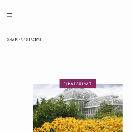
Siirry sisältöön
Valikko
OMA PIHA
/
STACHYS
PIHATARINAT