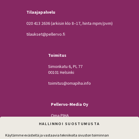
Tilaajapalvelu
020 413 2636
(arkisin klo 8–17, hinta mpm/pvm)
tilaukset@pellervo.fi
Toimitus
Simonkatu 6, PL 77
00101 Helsinki
toimitus@omapiha.info
Pellervo-Media Oy
Oma PIHA
Kodin Pellervo
HALLINNOI SUOSTUMUSTA
Maatilan Pellervo
Käytämme evästeitä ja vastaavia tekniikoita sivuston toiminnan