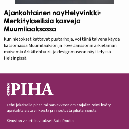
Ajankohtainen näyttelyvinkki:
Merkityksellisiä kasveja
Muumilaaksossa
Kun nietokset kattavat puutarhoja, voi tänä talvena käydä
katsomassa Muumilaakson ja Tove Janssonin arkielämän
maisemia Arkkitehtuuri- ja designmuseon näyttelyssä
Helsingissä.
Lehti jokaiselle pihan tai parvekkeen omistajalle! Poimi hyöty
ajankohtaisista vinkeistä ja innostusta pihatarinoista.
Sivuston vinjettikuvitukset Saila Routio