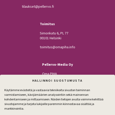
tilaukset@pellervo.fi
Toimitus
Simonkatu 6, PL 77
00101 Helsinki
toimitus@omapiha.info
Pellervo-Media Oy
Oma PIHA
Kodin Pellervo
HALLINNOI SUOSTUMUSTA
Maatilan Pellervo
Käytämme evästeitä ja vastaavia tekniikoita sivuston toiminnan
varmistamiseen, kävijämäärien analysointiin sekä mainonnan
kohdentamiseen ja mittaamiseen. Näiden tietojen avulla voimme kehittää
sivustojamme ja tarjota lukijoille paremmin kiinnostavaa sisältöä ja
Seuraa
markkinointia.