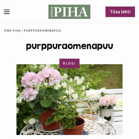
Siirry sisältöön
Tilaa lehti
Valikko
OMA PIHA
/
PURPPURAOMENAPUU
purppuraomenapuu
BLOGI