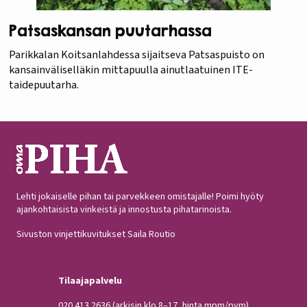
Patsaskansan puutarhassa
Parikkalan Koitsanlahdessa sijaitseva Patsaspuisto on
kansainväliselläkin mittapuulla ainutlaatuinen ITE-
taidepuutarha.
Lehti jokaiselle pihan tai parvekkeen omistajalle! Poimi hyöty
ajankohtaisista vinkeistä ja innostusta pihatarinoista.
Sivuston vinjettikuvitukset Saila Routio
Tilaajapalvelu
020 413 2636
(arkisin klo 8–17, hinta mpm/pvm)