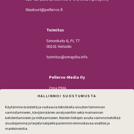
tilaukset@pellervo.fi
Toimitus
Simonkatu 6, PL 77
00101 Helsinki
toimitus@omapiha.info
Pellervo-Media Oy
Oma PIHA
Kodin Pellervo
HALLINNOI SUOSTUMUSTA
Maatilan Pellervo
Käytämme evästeitä ja vastaavia tekniikoita sivuston toiminnan
varmistamiseen, kävijämäärien analysointiin sekä mainonnan
kohdentamiseen ja mittaamiseen. Näiden tietojen avulla voimme kehittää
sivustojamme ja tarjota lukijoille paremmin kiinnostavaa sisältöä ja
Seuraa
markkinointia.