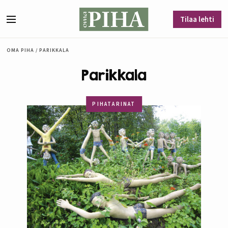
Siirry sisältöön
Tilaa lehti
Valikko
OMA PIHA
/
PARIKKALA
Parikkala
PIHATARINAT