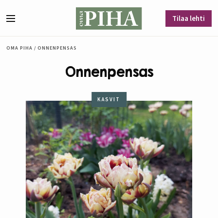
Siirry sisältöön
Tilaa lehti
Valikko
OMA PIHA
/
ONNENPENSAS
Onnenpensas
KASVIT