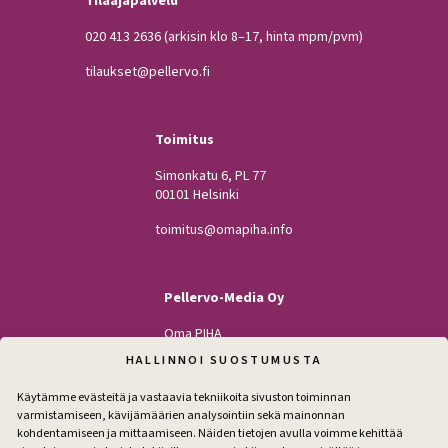
Tilaajapalvelu
020 413 2636
(arkisin klo 8–17, hinta mpm/pvm)
tilaukset@pellervo.fi
Toimitus
Simonkatu 6, PL 77
00101 Helsinki
toimitus@omapiha.info
Pellervo-Media Oy
Oma PIHA
Kodin Pellervo
HALLINNOI SUOSTUMUSTA
Maatilan Pellervo
Käytämme evästeitä ja vastaavia tekniikoita sivuston toiminnan
varmistamiseen, kävijämäärien analysointiin sekä mainonnan
kohdentamiseen ja mittaamiseen. Näiden tietojen avulla voimme kehittää