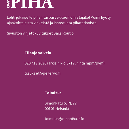
Lehti jokaiselle pihan tai parvekkeen omistajalle! Poimi hyöty
ajankohtaisista vinkeistä ja innostusta pihatarinoista.
Sivuston vinjettikuvitukset Saila Routio
Tilaajapalvelu
020 413 2636
(arkisin klo 8–17, hinta mpm/pvm)
tilaukset@pellervo.fi
Toimitus
Simonkatu 6, PL 77
00101 Helsinki
toimitus@omapiha.info