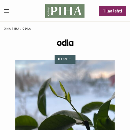
Siirry sisältöön
Tilaa lehti
Valikko
OMA PIHA
/
ODLA
odla
KASVIT