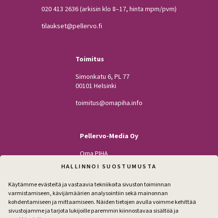
020 413 2636
(arkisin klo 8–17, hinta mpm/pvm)
tilaukset@pellervo.fi
Toimitus
Simonkatu 6, PL 77
00101 Helsinki
toimitus@omapiha.info
Pellervo-Media Oy
Oma PIHA
Kodin Pellervo
HALLINNOI SUOSTUMUSTA
Maatilan Pellervo
Käytämme evästeitä ja vastaavia tekniikoita sivuston toiminnan
varmistamiseen, kävijämäärien analysointiin sekä mainonnan
kohdentamiseen ja mittaamiseen. Näiden tietojen avulla voimme kehittää
sivustojamme ja tarjota lukijoille paremmin kiinnostavaa sisältöä ja
Seuraa