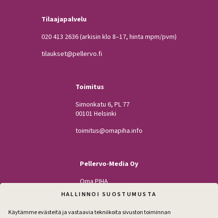
Tilaajapalvelu
020 413 2636
(arkisin klo 8–17, hinta mpm/pvm)
tilaukset@pellervo.fi
Toimitus
Simonkatu 6, PL 77
00101 Helsinki
toimitus@omapiha.info
Pellervo-Media Oy
Oma PIHA
Kodin Pellervo
HALLINNOI SUOSTUMUSTA
Maatilan Pellervo
Käytämme evästeitä ja vastaavia tekniikoita sivuston toiminnan