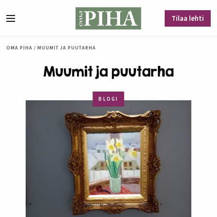
Siirry sisältöön
Tilaa lehti
Valikko
OMA PIHA
/
MUUMIT JA PUUTARHA
Muumit ja puutarha
BLOGI