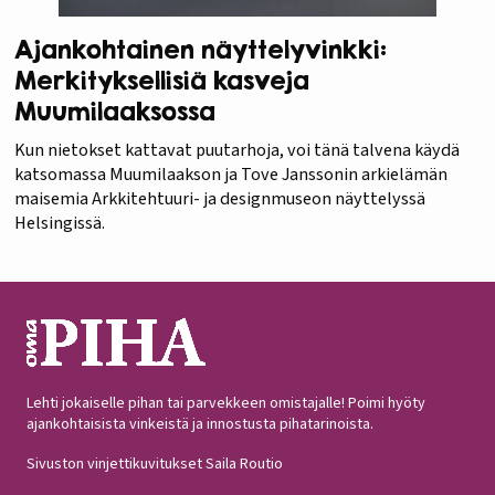
Ajankohtainen näyttelyvinkki:
Merkityksellisiä kasveja
Muumilaaksossa
Kun nietokset kattavat puutarhoja, voi tänä talvena käydä
katsomassa Muumilaakson ja Tove Janssonin arkielämän
maisemia Arkkitehtuuri- ja designmuseon näyttelyssä
Helsingissä.
Lehti jokaiselle pihan tai parvekkeen omistajalle! Poimi hyöty
ajankohtaisista vinkeistä ja innostusta pihatarinoista.
Sivuston vinjettikuvitukset Saila Routio