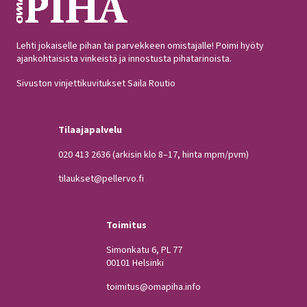
Lehti jokaiselle pihan tai parvekkeen omistajalle! Poimi hyöty
ajankohtaisista vinkeistä ja innostusta pihatarinoista.
Sivuston vinjettikuvitukset Saila Routio
Tilaajapalvelu
020 413 2636
(arkisin klo 8–17, hinta mpm/pvm)
tilaukset@pellervo.fi
Toimitus
Simonkatu 6, PL 77
00101 Helsinki
toimitus@omapiha.info