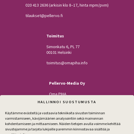
020 413 2636
(arkisin klo 8–17, hinta mpm/pvm)
tilaukset@pellervo.fi
Toimitus
Simonkatu 6, PL 77
00101 Helsinki
toimitus@omapiha.info
Pellervo-Media Oy
Oma PIHA
Kodin Pellervo
HALLINNOI SUOSTUMUSTA
Maatilan Pellervo
Käytämme evästeitä ja vastaavia tekniikoita sivuston toiminnan
varmistamiseen, kävijämäärien analysointiin sekä mainonnan
kohdentamiseen ja mittaamiseen. Näiden tietojen avulla voimme kehittää
sivustojamme ja tarjota lukijoille paremmin kiinnostavaa sisältöä ja
Seuraa