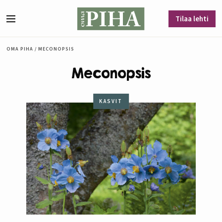
Siirry sisältöön
Tilaa lehti
Valikko
OMA PIHA
/
MECONOPSIS
Meconopsis
KASVIT