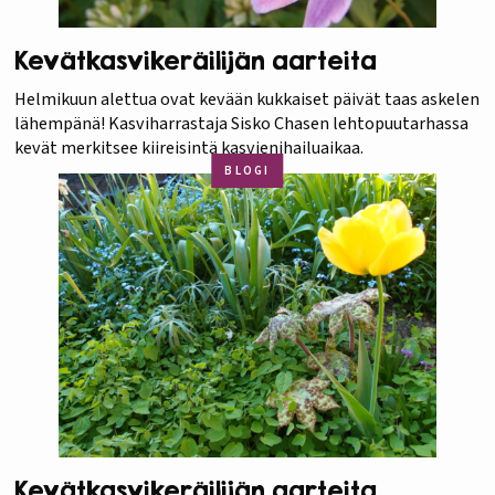
Kevätkasvikeräilijän aarteita
Helmikuun alettua ovat kevään kukkaiset päivät taas askelen
lähempänä! Kasviharrastaja Sisko Chasen lehtopuutarhassa
kevät merkitsee kiireisintä kasvienihailuaikaa.
BLOGI
Kevätkasvikeräilijän aarteita