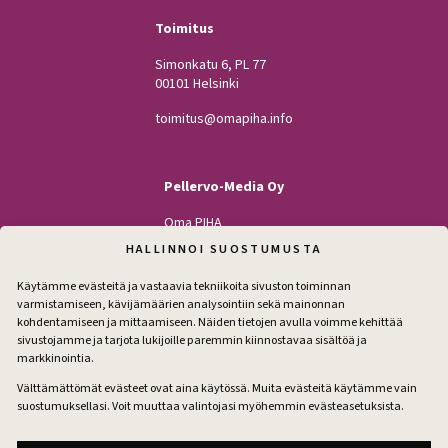
Toimitus
Simonkatu 6, PL 77
00101 Helsinki
toimitus@omapiha.info
Pellervo-Media Oy
Oma PIHA
Kodin Pellervo
HALLINNOI SUOSTUMUSTA
Maatilan Pellervo
Käytämme evästeitä ja vastaavia tekniikoita sivuston toiminnan
varmistamiseen, kävijämäärien analysointiin sekä mainonnan
kohdentamiseen ja mittaamiseen. Näiden tietojen avulla voimme kehittää
sivustojamme ja tarjota lukijoille paremmin kiinnostavaa sisältöä ja
Seuraa
markkinointia.
Facebook
Instagram
Välttämättömät evästeet ovat aina käytössä. Muita evästeitä käytämme vain
suostumuksellasi. Voit muuttaa valintojasi myöhemmin evästeasetuksista.
Tilaa pihakirje