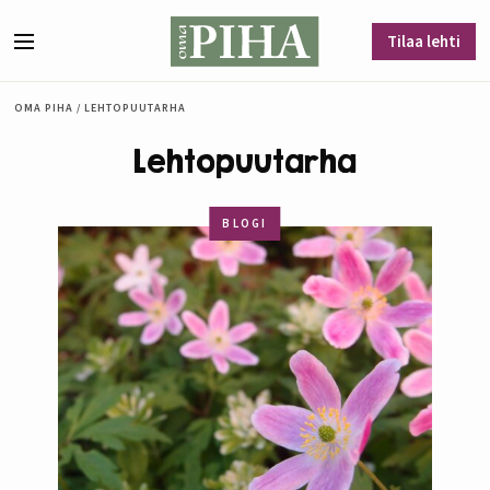
Siirry sisältöön
Tilaa lehti
Valikko
OMA PIHA
/
LEHTOPUUTARHA
Lehtopuutarha
BLOGI