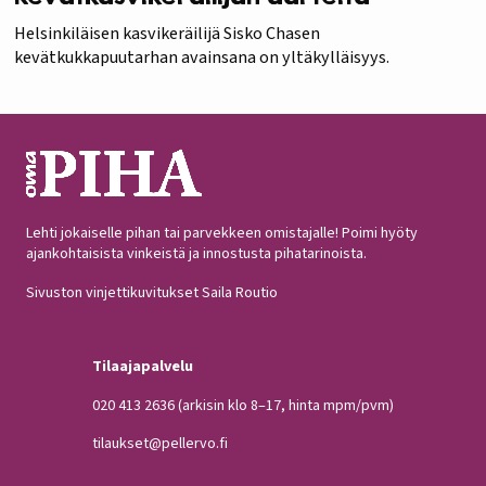
Helsinkiläisen kasvikeräilijä Sisko Chasen
kevätkukkapuutarhan avainsana on yltäkylläisyys.
Lehti jokaiselle pihan tai parvekkeen omistajalle! Poimi hyöty
ajankohtaisista vinkeistä ja innostusta pihatarinoista.
Sivuston vinjettikuvitukset Saila Routio
Tilaajapalvelu
020 413 2636
(arkisin klo 8–17, hinta mpm/pvm)
tilaukset@pellervo.fi