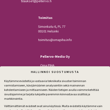
tilaukset@pellervo.fi
Toimitus
Simonkatu 6, PL 77
00101 Helsinki
toimitus@omapiha.info
Pellervo-Media Oy
Oma PIHA
Kodin Pellervo
HALLINNOI SUOSTUMUSTA
Maatilan Pellervo
Käytämme evästeitä ja vastaavia tekniikoita sivuston toiminnan
varmistamiseen, kävijämäärien analysointiin sekä mainonnan
kohdentamiseen ja mittaamiseen. Näiden tietojen avulla voimme kehittää
sivustojamme ja tarjota lukijoille paremmin kiinnostavaa sisältöä ja
Seuraa
markkinointia.
Facebook
Instagram
Välttämättömät evästeet ovat aina käytössä. Muita evästeitä käytämme vain