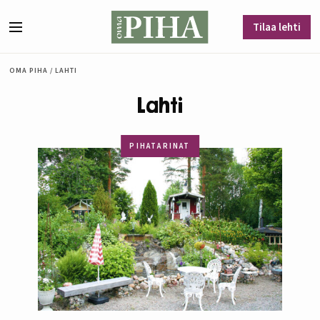
Siirry sisältöön
Tilaa lehti
Valikko
OMA PIHA
/
LAHTI
Lahti
PIHATARINAT