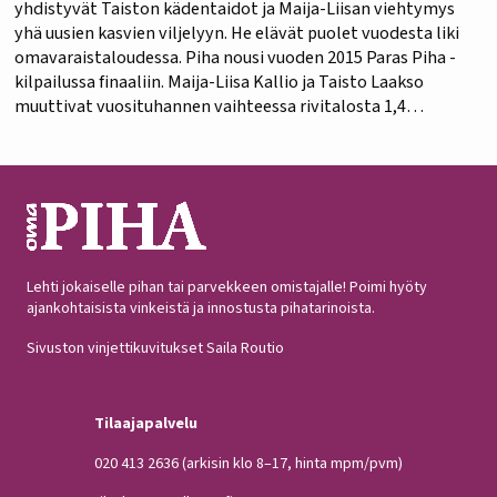
yhdistyvät Taiston kädentaidot ja Maija-Liisan viehtymys
yhä uusien kasvien viljelyyn. He elävät puolet vuodesta liki
omavaraistaloudessa. Piha nousi vuoden 2015 Paras Piha -
kilpailussa finaaliin. Maija-Liisa Kallio ja Taisto Laakso
muuttivat vuosituhannen vaihteessa rivitalosta 1,4
hehtaarin tontilla olevaan omakotitaloon. Se löytyi
Savontien varrelta, yhdeksän kilometriä Lahden keskustasta
Heinolaa…
Lehti jokaiselle pihan tai parvekkeen omistajalle! Poimi hyöty
ajankohtaisista vinkeistä ja innostusta pihatarinoista.
Sivuston vinjettikuvitukset Saila Routio
Tilaajapalvelu
020 413 2636
(arkisin klo 8–17, hinta mpm/pvm)