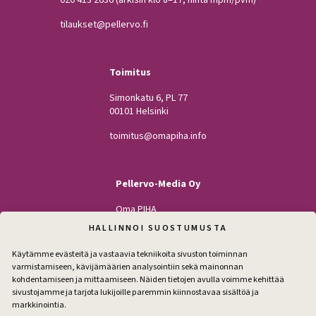
tilaukset@pellervo.fi
Toimitus
Simonkatu 6, PL 77
00101 Helsinki
toimitus@omapiha.info
Pellervo-Media Oy
Oma PIHA
Kodin Pellervo
HALLINNOI SUOSTUMUSTA
Maatilan Pellervo
Käytämme evästeitä ja vastaavia tekniikoita sivuston toiminnan
varmistamiseen, kävijämäärien analysointiin sekä mainonnan
kohdentamiseen ja mittaamiseen. Näiden tietojen avulla voimme kehittää
sivustojamme ja tarjota lukijoille paremmin kiinnostavaa sisältöä ja
Seuraa
markkinointia.