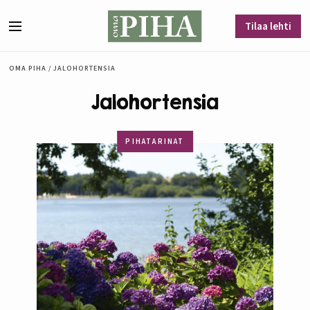
Siirry sisältöön
Tilaa lehti
Valikko
OMA PIHA
/
JALOHORTENSIA
Jalohortensia
PIHATARINAT