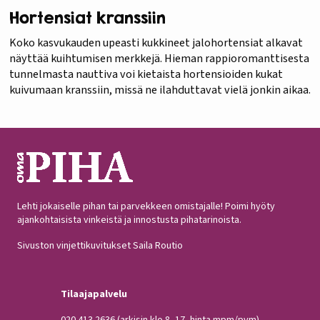
Hortensiat kranssiin
Koko kasvukauden upeasti kukkineet jalohortensiat alkavat
näyttää kuihtumisen merkkejä. Hieman rappioromanttisesta
tunnelmasta nauttiva voi kietaista hortensioiden kukat
kuivumaan kranssiin, missä ne ilahduttavat vielä jonkin aikaa.
Lehti jokaiselle pihan tai parvekkeen omistajalle! Poimi hyöty
ajankohtaisista vinkeistä ja innostusta pihatarinoista.
Sivuston vinjettikuvitukset Saila Routio
Tilaajapalvelu
020 413 2636
(arkisin klo 8–17, hinta mpm/pvm)