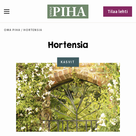
Siirry sisältöön
Tilaa lehti
Valikko
OMA PIHA
/
HORTENSIA
Hortensia
KASVIT