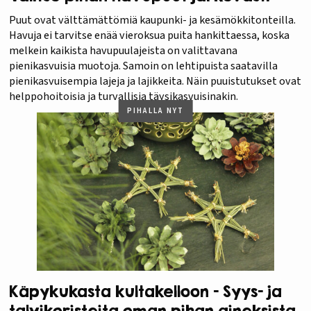
Puut ovat välttämättömiä kaupunki- ja kesämökkitonteilla.
Havuja ei tarvitse enää vieroksua puita hankittaessa, koska
melkein kaikista havupuulajeista on valittavana
pienikasvuisia muotoja. Samoin on lehtipuista saatavilla
pienikasvuisempia lajeja ja lajikkeita. Näin puuistutukset ovat
helppohoitoisia ja turvallisia täysikasvuisinakin.
PIHALLA NYT
Käpykukasta kultakelloon – Syys- ja
talvikoristeita oman pihan aineksista