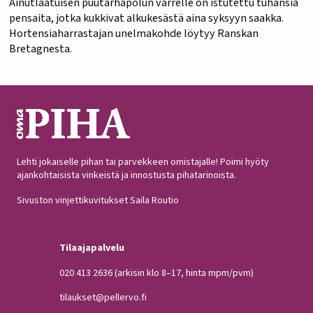
Ainutlaatuisen puutarhapolun varrelle on istutettu tuhansia
pensaita, jotka kukkivat alkukesästä aina syksyyn saakka.
Hortensiaharrastajan unelmakohde löytyy Ranskan
Bretagnesta.
Lehti jokaiselle pihan tai parvekkeen omistajalle! Poimi hyöty
ajankohtaisista vinkeistä ja innostusta pihatarinoista.
Sivuston vinjettikuvitukset Saila Routio
Tilaajapalvelu
020 413 2636
(arkisin klo 8–17, hinta mpm/pvm)
tilaukset@pellervo.fi