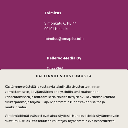
Toimitus
Simonkatu 6, PL 77
00101 Helsinki
toimitus@omapiha.info
Pellervo-Media Oy
Oma PIHA
Kodin Pellervo
HALLINNOI SUOSTUMUSTA
Maatilan Pellervo
Käytämme evästeitä ja vastaavia tekniikoita sivuston toiminnan
varmistamiseen, kävijämäärien analysointiin sekä mainonnan
kohdentamiseen ja mittaamiseen. Näiden tietojen avulla voimme kehittää
sivustojamme ja tarjota lukijoille paremmin kiinnostavaa sisältöä ja
Seuraa
markkinointia.
Facebook
Instagram
Välttämättömät evästeet ovat aina käytössä. Muita evästeitä käytämme vain
suostumuksellasi. Voit muuttaa valintojasi myöhemmin evästeasetuksista.
Tilaa pihakirje