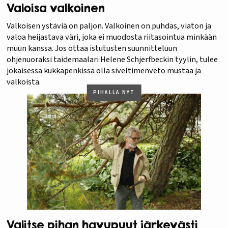
Valoisa valkoinen
Valkoisen ystäviä on paljon. Valkoinen on puhdas, viaton ja
valoa heijastava väri, joka ei muodosta riitasointua minkään
muun kanssa. Jos ottaa istutusten suunnitteluun
ohjenuoraksi taidemaalari Helene Schjerfbeckin tyylin, tulee
jokaisessa kukkapenkissä olla siveltimenveto mustaa ja
valkoista.
PIHALLA NYT
Valitse pihan havupuut järkevästi