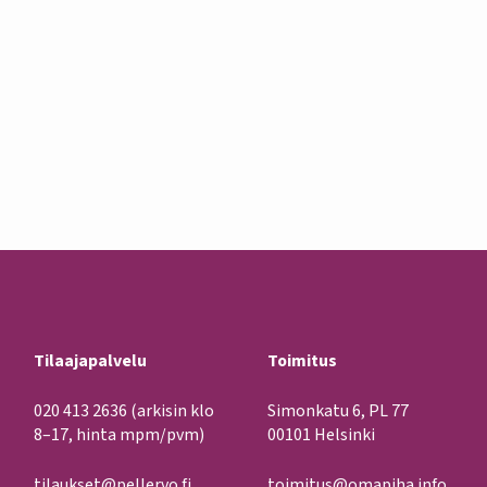
Tilaajapalvelu
Toimitus
020 413 2636
(arkisin klo
Simonkatu 6, PL 77
8–17, hinta mpm/pvm)
00101 Helsinki
tilaukset@pellervo.fi
toimitus@omapiha.info