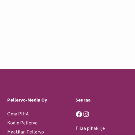
Pellervo-Media Oy
Seuraa
Facebook
Instagram
Oma PIHA
Kodin Pellervo
Tilaa pihakirje
Maatilan Pellervo