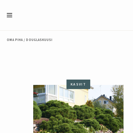
Siirry sisältöön
Valikko
OMA PIHA
/
DOUGLASKUUSI
KASVIT