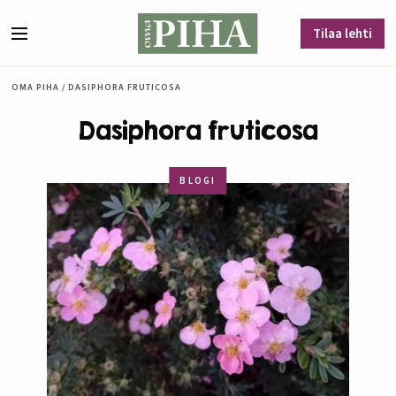
Siirry sisältöön
Tilaa lehti
Valikko
OMA PIHA
/
DASIPHORA FRUTICOSA
Dasiphora fruticosa
BLOGI