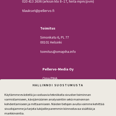
020 413 2636
(arkisin klo 8–17, hinta mpm/pvm)
tilaukset@pellervo.fi
Toimitus
Simonkatu 6, PL 77
00101 Helsinki
toimitus@omapiha.info
Pellervo-Media Oy
Oma PIHA
Kodin Pellervo
HALLINNOI SUOSTUMUSTA
Maatilan Pellervo
Käytämme evästeitä ja vastaavia tekniikoita sivuston toiminnan
varmistamiseen, kävijämäärien analysointiin sekä mainonnan
kohdentamiseen ja mittaamiseen. Näiden tietojen avulla voimme kehittää
sivustojamme ja tarjota lukijoille paremmin kiinnostavaa sisältöä ja
Seuraa
markkinointia.