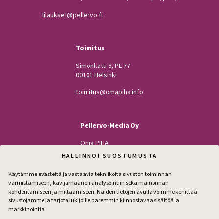
tilaukset@pellervo.fi
Toimitus
Simonkatu 6, PL 77
00101 Helsinki
toimitus@omapiha.info
Pellervo-Media Oy
Oma PIHA
Kodin Pellervo
HALLINNOI SUOSTUMUSTA
Maatilan Pellervo
Käytämme evästeitä ja vastaavia tekniikoita sivuston toiminnan
varmistamiseen, kävijämäärien analysointiin sekä mainonnan
kohdentamiseen ja mittaamiseen. Näiden tietojen avulla voimme kehittää
sivustojamme ja tarjota lukijoille paremmin kiinnostavaa sisältöä ja
Seuraa
markkinointia.