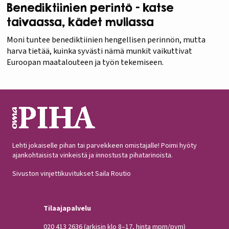
Benediktiinien perintö – katse
taivaassa, kädet mullassa
Moni tuntee benediktiinien hengellisen perinnön, mutta
harva tietää, kuinka syvästi nämä munkit vaikuttivat
Euroopan maatalouteen ja työn tekemiseen.
Lehti jokaiselle pihan tai parvekkeen omistajalle! Poimi hyöty
ajankohtaisista vinkeistä ja innostusta pihatarinoista.
Sivuston vinjettikuvitukset Saila Routio
Tilaajapalvelu
020 413 2636
(arkisin klo 8–17, hinta mpm/pvm)