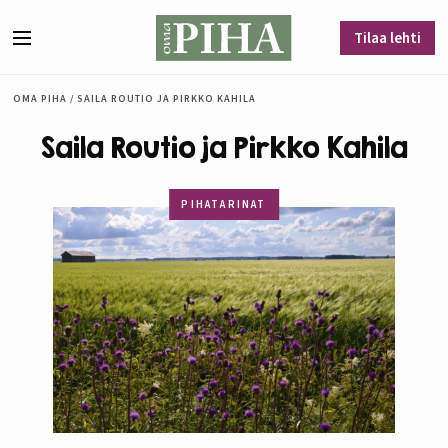
Siirry sisältöön
Tilaa lehti
Valikko
OMA PIHA
/
SAILA ROUTIO JA PIRKKO KAHILA
Saila Routio ja Pirkko Kahila
PIHATARINAT